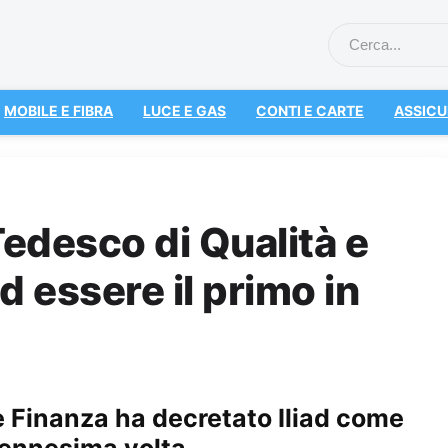
MOBILE E FIBRA
LUCE E GAS
CONTI E CARTE
ASSICU
o Tedesco di Qualità e
 essere il primo in
 e Finanza ha decretato Iliad come
l’ennesima volta