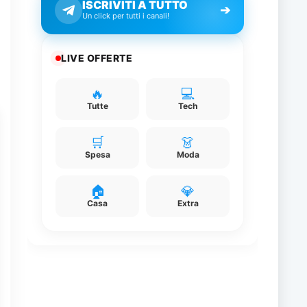
ISCRIVITI A TUTTO
➔
Un click per tutti i canali!
e
LIVE OFFERTE
a
🔥
💻
Tutte
Tech
🛒
👗
Spesa
Moda
🏠
💎
Casa
Extra