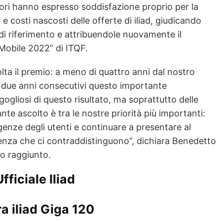
tori hanno espresso soddisfazione proprio per la
i e costi nascosti delle offerte di iliad, giudicando
 di riferimento e attribuendole nuovamente il
 Mobile 2022”
di ITQF.
lta il premio: a meno di quattro anni dal nostro
er due anni consecutivi questo importante
gliosi di questo risultato, ma soprattutto delle
nte ascolto è tra le nostre priorità più importanti:
enze degli utenti e continuare a presentare al
arenza che ci contraddistinguono”
, dichiara
Benedetto
do raggiunto.
Ufficiale Iliad
ra iliad Giga 120