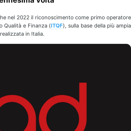
anche nel 2022 il riconoscimento come
primo operator
o Qualità e Finanza
(
ITQF
), sulla base della
più ampi
alizzata in Italia
.