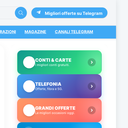
Migliori offerte su Telegram
RAZIONI
MAGAZINE
CANALI TELEGRAM
CONTI & CARTE
💳
I migliori conti gratuiti.
TELEFONIA
📱
Offerte, fibra e 5G.
GRANDI OFFERTE
🔥
Le migliori occasioni oggi.