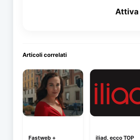
Attiva
Articoli correlati
Fastweb +
iliad, ecco TOP