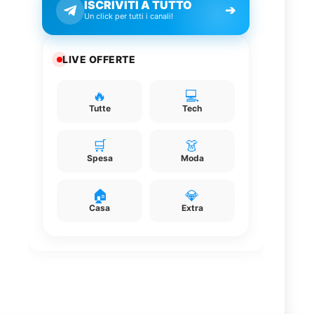
ISCRIVITI A TUTTO
➔
Un click per tutti i canali!
LIVE OFFERTE
🔥
💻
Tutte
Tech
🛒
👗
Spesa
Moda
🏠
💎
Casa
Extra