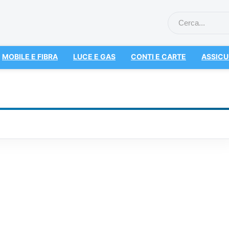
MOBILE E FIBRA
LUCE E GAS
CONTI E CARTE
ASSICU