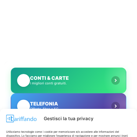
CONTI & CARTE
💳
I migliori conti gratuiti.
TELEFONIA
📱
Offerte, fibra e 5G.
Gestisci la tua privacy
GRANDI OFFERTE
🔥
Utilizziamo tecnologie come i cookie per memorizzare e/o accedere alle informazioni del
Le migliori occasioni oggi.
dispositivo. Lo facciamo per migliorare l'esperienza di navigazione e per mostrare annunci (non)