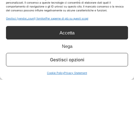
personalizzati. Il consenso a queste tecnologie ci consentirà di elaborare dati quali il
comportamento di navigazione o gli ID univoci su questo sito. Il mancato consenso o la revoca
del consenso possono influire negativamente su alcune caratteristiche e funzioni.
ISCRIVITI A TUTTO
➔
Gestisci {vendor_count} fornitori
Per saperne di più su questi scopi
Un click per tutti i canali!
Accetta
LIVE OFFERTE
Nega
🔥
💻
Gestisci opzioni
Tutte
Tech
Cookie Policy
Privacy Statement
🛒
👗
Spesa
Moda
🏠
💎
Casa
Extra