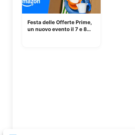
Festa delle Offerte Prime,
un nuovo evento il 7 e 8
Ottobre 2025