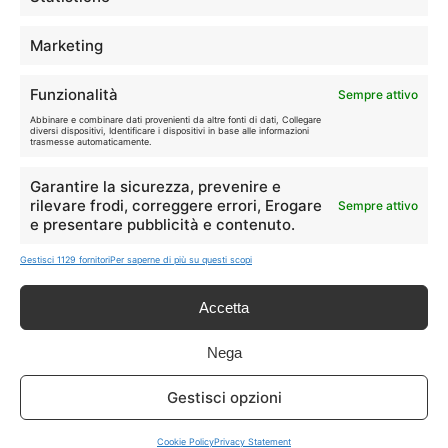
segnalate possono subire variazioni: verifica sempre le condizioni
sui siti ufficiali.
Marketing
Funzionalità
Sempre attivo
Info
Abbinare e combinare dati provenienti da altre fonti di dati, Collegare
diversi dispositivi, Identificare i dispositivi in base alle informazioni
trasmesse automaticamente.
In qualità di Affiliato Amazon ed eBay, Tariffando riceve un
guadagno dagli acquisti idonei.
Garantire la sicurezza, prevenire e
rilevare frodi, correggere errori, Erogare
Sempre attivo
Note Legali
|
Cookie Policy
e presentare pubblicità e contenuto.
Gestisci 1129 fornitori
Per saperne di più su questi scopi
Accetta
Nega
Gestisci opzioni
Chi Siamo
|
Contattaci
Cookie Policy
Privacy Statement