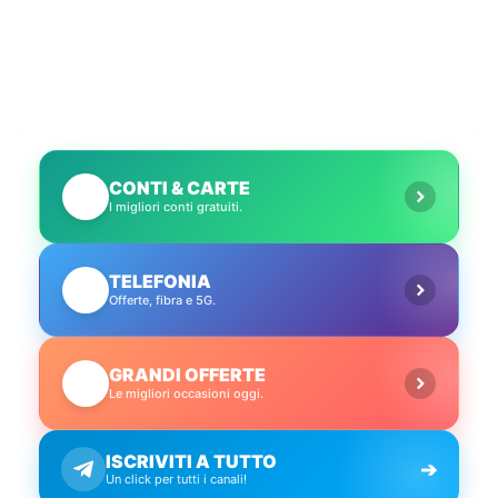
CONTI & CARTE
💳
I migliori conti gratuiti.
TELEFONIA
📱
Offerte, fibra e 5G.
GRANDI OFFERTE
🔥
Le migliori occasioni oggi.
ISCRIVITI A TUTTO
➔
Un click per tutti i canali!