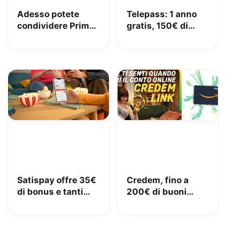
Adesso potete
Telepass: 1 anno
condividere Prime
gratis, 150€ di
in famiglia con
carburante e 50€
Amazon Family
di pedaggi GRATIS!
Satispay offre 35€
Credem, fino a
di bonus e tanti
200€ di buoni
servizi utili
Amazon con il
conto gratuito