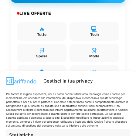
LIVE OFFERTE
🔥
💻
Tutte
Tech
🛒
👗
Spesa
Moda
🏠
💎
Casa
Extra
Gestisci la tua privacy
Per fornire le migliori esperienze, noi e i nostri partner utilizziamo tecnologie come i cookie per
memorizzare e/o accedere alle informazioni del dispositivo. Il consenso a queste tecnologie
permetterà a noi e ai nostri partner di elaborare dati personali come il comportamento durante la
navigazione o gli ID univoci su questo sito e di mostrare annunci (non) personalizzati. Non
acconsentire o ritirare il consenso può influire negativamente su alcune caratteristiche e funzioni.
Clicca qui sotto per acconsentire a quanto sopra o per fare scelte dettagliate. Le tue scelte
saranno applicate solamente a questo sito. È possibile modificare le impostazioni in qualsiasi
Disclaimer
momento, compreso il ritiro del consenso, utilizzando i pulsanti della Cookie Policy o cliccando
sul pulsante di gestione del consenso nella parte inferiore dello schermo.
I marchi citati appartengono ai rispettivi proprietari. Le offerte
Statistiche