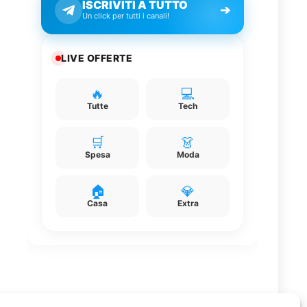
ISCRIVITI A TUTTO
➔
Un click per tutti i canali!
LIVE OFFERTE
🔥
💻
Tutte
Tech
🛒
👗
Spesa
Moda
🏠
💎
Casa
Extra