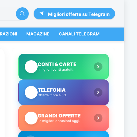
Migliori offerte su Telegram
RAZIONI
MAGAZINE
CANALI TELEGRAM
CONTI & CARTE
💳
I migliori conti gratuiti.
TELEFONIA
📱
Offerte, fibra e 5G.
GRANDI OFFERTE
🔥
Le migliori occasioni oggi.