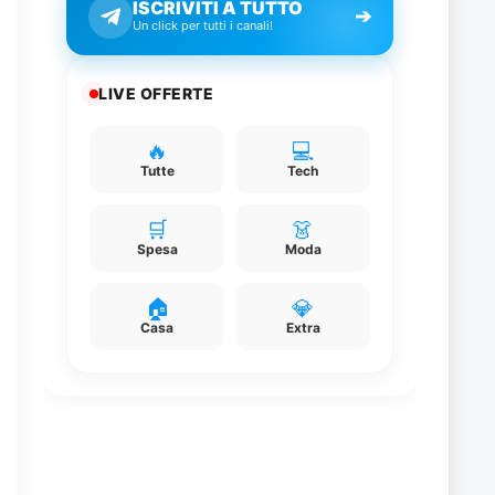
ISCRIVITI A TUTTO
➔
Un click per tutti i canali!
LIVE OFFERTE
e
🔥
💻
,
Tutte
Tech
🛒
👗
Spesa
Moda
🏠
💎
Casa
Extra