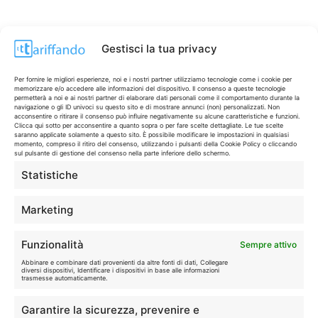
Gestisci la tua privacy
Per fornire le migliori esperienze, noi e i nostri partner utilizziamo tecnologie come i cookie per
memorizzare e/o accedere alle informazioni del dispositivo. Il consenso a queste tecnologie
permetterà a noi e ai nostri partner di elaborare dati personali come il comportamento durante la
navigazione o gli ID univoci su questo sito e di mostrare annunci (non) personalizzati. Non
acconsentire o ritirare il consenso può influire negativamente su alcune caratteristiche e funzioni.
Clicca qui sotto per acconsentire a quanto sopra o per fare scelte dettagliate. Le tue scelte
saranno applicate solamente a questo sito. È possibile modificare le impostazioni in qualsiasi
momento, compreso il ritiro del consenso, utilizzando i pulsanti della Cookie Policy o cliccando
sul pulsante di gestione del consenso nella parte inferiore dello schermo.
Statistiche
CONTI & CARTE
💳
I migliori conti gratuiti.
Marketing
TELEFONIA
📱
Funzionalità
Sempre attivo
Offerte, fibra e 5G.
Abbinare e combinare dati provenienti da altre fonti di dati, Collegare
diversi dispositivi, Identificare i dispositivi in base alle informazioni
trasmesse automaticamente.
GRANDI OFFERTE
🔥
Garantire la sicurezza, prevenire e
Le migliori occasioni oggi.