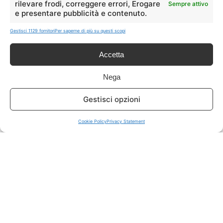
rilevare frodi, correggere errori, Erogare
Sempre attivo
e presentare pubblicità e contenuto.
ISCRIVITI A TUTTO
➔
Gestisci 1129 fornitori
Per saperne di più su questi scopi
Un click per tutti i canali!
Accetta
LIVE OFFERTE
Nega
🔥
💻
Gestisci opzioni
Tutte
Tech
Cookie Policy
Privacy Statement
🛒
👗
Spesa
Moda
🏠
💎
Casa
Extra