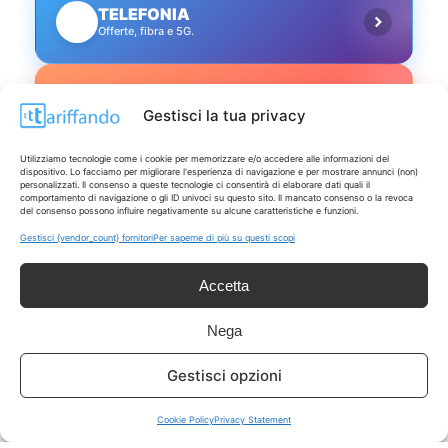
TELEFONIA
📱
Offerte, fibra e 5G.
GRANDI OFFERTE
🔥
Gestisci la tua privacy
Le migliori occasioni oggi.
Utilizziamo tecnologie come i cookie per memorizzare e/o accedere alle informazioni del
ISCRIVITI A TUTTO
dispositivo. Lo facciamo per migliorare l'esperienza di navigazione e per mostrare annunci (non)
➔
personalizzati. Il consenso a queste tecnologie ci consentirà di elaborare dati quali il
Un click per tutti i canali!
comportamento di navigazione o gli ID univoci su questo sito. Il mancato consenso o la revoca
del consenso possono influire negativamente su alcune caratteristiche e funzioni.
Gestisci {vendor_count} fornitori
Per saperne di più su questi scopi
LIVE OFFERTE
Accetta
🔥
💻
Tutte
Tech
Nega
🛒
👗
Gestisci opzioni
Spesa
Moda
Cookie Policy
Privacy Statement
🏠
💎