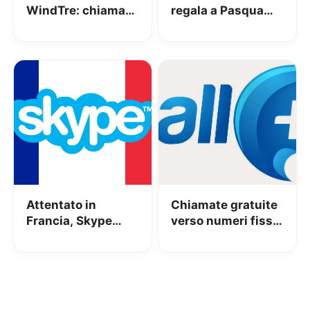
WindTre: chiamate
regala a Pasqua
GRATIS verso
una settimana di
l’Ucraina
chiamate illimitate
Attentato in
Chiamate gratuite
Francia, Skype
verso numeri fissi:
rende gratis le
scopriamo Call+
chiamate per
alcuni giorni