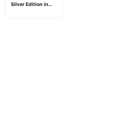
Silver Edition in
saldo da Unieuro
con omaggio