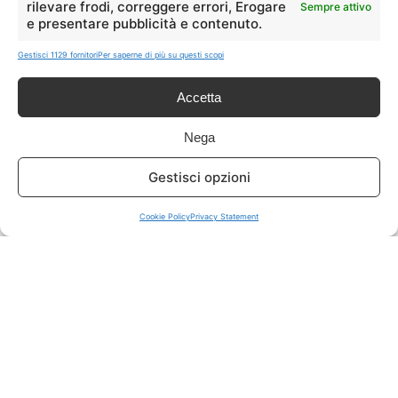
rilevare frodi, correggere errori, Erogare
Sempre attivo
e presentare pubblicità e contenuto.
ISCRIVITI A TUTTO
➔
Gestisci 1129 fornitori
Per saperne di più su questi scopi
Un click per tutti i canali!
Accetta
LIVE OFFERTE
Nega
🔥
💻
Gestisci opzioni
Tutte
Tech
Cookie Policy
Privacy Statement
🛒
👗
Spesa
Moda
🏠
💎
Casa
Extra