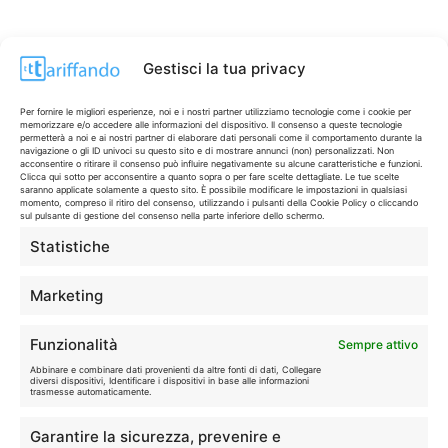
Gestisci la tua privacy
Per fornire le migliori esperienze, noi e i nostri partner utilizziamo tecnologie come i cookie per
memorizzare e/o accedere alle informazioni del dispositivo. Il consenso a queste tecnologie
permetterà a noi e ai nostri partner di elaborare dati personali come il comportamento durante la
navigazione o gli ID univoci su questo sito e di mostrare annunci (non) personalizzati. Non
acconsentire o ritirare il consenso può influire negativamente su alcune caratteristiche e funzioni.
Clicca qui sotto per acconsentire a quanto sopra o per fare scelte dettagliate. Le tue scelte
saranno applicate solamente a questo sito. È possibile modificare le impostazioni in qualsiasi
momento, compreso il ritiro del consenso, utilizzando i pulsanti della Cookie Policy o cliccando
sul pulsante di gestione del consenso nella parte inferiore dello schermo.
Statistiche
CONTI & CARTE
💳
I migliori conti gratuiti.
Marketing
TELEFONIA
📱
Funzionalità
Sempre attivo
Offerte, fibra e 5G.
Abbinare e combinare dati provenienti da altre fonti di dati, Collegare
diversi dispositivi, Identificare i dispositivi in base alle informazioni
trasmesse automaticamente.
GRANDI OFFERTE
🔥
Garantire la sicurezza, prevenire e
Le migliori occasioni oggi.