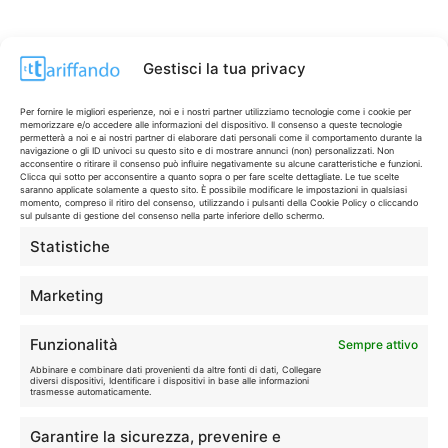
Gestisci la tua privacy
Per fornire le migliori esperienze, noi e i nostri partner utilizziamo tecnologie come i cookie per
memorizzare e/o accedere alle informazioni del dispositivo. Il consenso a queste tecnologie
permetterà a noi e ai nostri partner di elaborare dati personali come il comportamento durante la
navigazione o gli ID univoci su questo sito e di mostrare annunci (non) personalizzati. Non
acconsentire o ritirare il consenso può influire negativamente su alcune caratteristiche e funzioni.
Clicca qui sotto per acconsentire a quanto sopra o per fare scelte dettagliate. Le tue scelte
saranno applicate solamente a questo sito. È possibile modificare le impostazioni in qualsiasi
momento, compreso il ritiro del consenso, utilizzando i pulsanti della Cookie Policy o cliccando
sul pulsante di gestione del consenso nella parte inferiore dello schermo.
Statistiche
CONTI & CARTE
💳
I migliori conti gratuiti.
Marketing
TELEFONIA
📱
Funzionalità
Sempre attivo
Offerte, fibra e 5G.
Abbinare e combinare dati provenienti da altre fonti di dati, Collegare
diversi dispositivi, Identificare i dispositivi in base alle informazioni
trasmesse automaticamente.
GRANDI OFFERTE
🔥
Garantire la sicurezza, prevenire e
Le migliori occasioni oggi.