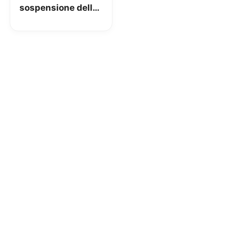
sospensione della
patente per chi
usa smartphone
durante la guida