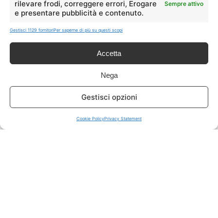
rilevare frodi, correggere errori, Erogare
Sempre attivo
e presentare pubblicità e contenuto.
ISCRIVITI A TUTTO
➔
Gestisci 1129 fornitori
Per saperne di più su questi scopi
Un click per tutti i canali!
Accetta
LIVE OFFERTE
Nega
🔥
💻
Gestisci opzioni
Tutte
Tech
Cookie Policy
Privacy Statement
🛒
👗
Spesa
Moda
🏠
💎
Casa
Extra