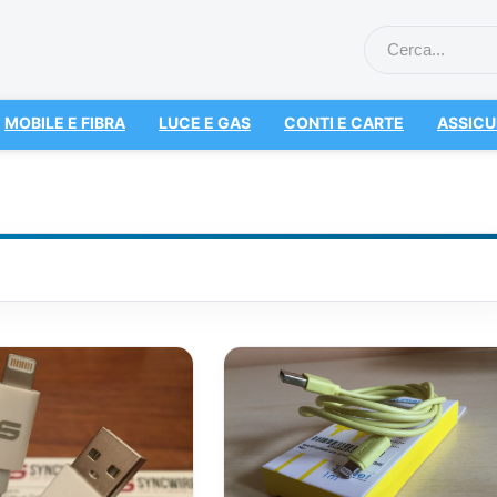
MOBILE E FIBRA
LUCE E GAS
CONTI E CARTE
ASSICU