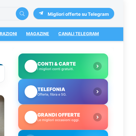
Migliori offerte su Telegram
RAZIONI
MAGAZINE
CANALI TELEGRAM
CONTI & CARTE
💳
I migliori conti gratuiti.
TELEFONIA
📱
Offerte, fibra e 5G.
GRANDI OFFERTE
🔥
Le migliori occasioni oggi.