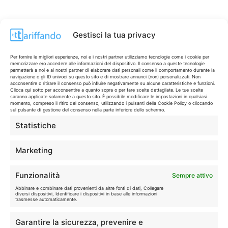
Gestisci la tua privacy
Per fornire le migliori esperienze, noi e i nostri partner utilizziamo tecnologie come i cookie per
memorizzare e/o accedere alle informazioni del dispositivo. Il consenso a queste tecnologie
permetterà a noi e ai nostri partner di elaborare dati personali come il comportamento durante la
navigazione o gli ID univoci su questo sito e di mostrare annunci (non) personalizzati. Non
acconsentire o ritirare il consenso può influire negativamente su alcune caratteristiche e funzioni.
Clicca qui sotto per acconsentire a quanto sopra o per fare scelte dettagliate. Le tue scelte
saranno applicate solamente a questo sito. È possibile modificare le impostazioni in qualsiasi
momento, compreso il ritiro del consenso, utilizzando i pulsanti della Cookie Policy o cliccando
sul pulsante di gestione del consenso nella parte inferiore dello schermo.
Statistiche
CONTI & CARTE
💳
I migliori conti gratuiti.
Marketing
TELEFONIA
📱
Funzionalità
Sempre attivo
Offerte, fibra e 5G.
Abbinare e combinare dati provenienti da altre fonti di dati, Collegare
diversi dispositivi, Identificare i dispositivi in base alle informazioni
trasmesse automaticamente.
GRANDI OFFERTE
🔥
Garantire la sicurezza, prevenire e
Le migliori occasioni oggi.