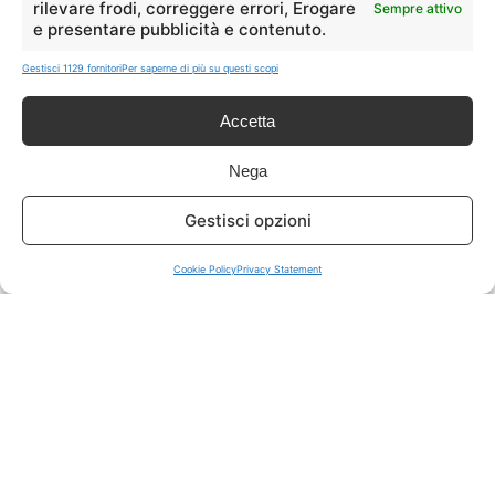
rilevare frodi, correggere errori, Erogare
Sempre attivo
e presentare pubblicità e contenuto.
ISCRIVITI A TUTTO
➔
Gestisci 1129 fornitori
Per saperne di più su questi scopi
Un click per tutti i canali!
Accetta
LIVE OFFERTE
Nega
🔥
💻
Gestisci opzioni
Tutte
Tech
Cookie Policy
Privacy Statement
🛒
👗
Spesa
Moda
🏠
💎
Casa
Extra