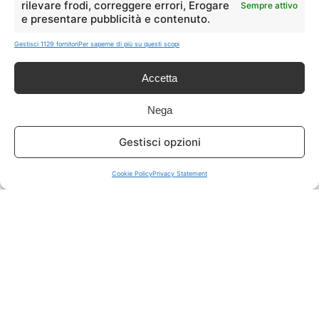
rilevare frodi, correggere errori, Erogare
Sempre attivo
e presentare pubblicità e contenuto.
ISCRIVITI A TUTTO
➔
Gestisci 1129 fornitori
Per saperne di più su questi scopi
Un click per tutti i canali!
Accetta
LIVE OFFERTE
Nega
🔥
💻
Gestisci opzioni
Tutte
Tech
Cookie Policy
Privacy Statement
🛒
👗
Spesa
Moda
🏠
💎
Casa
Extra