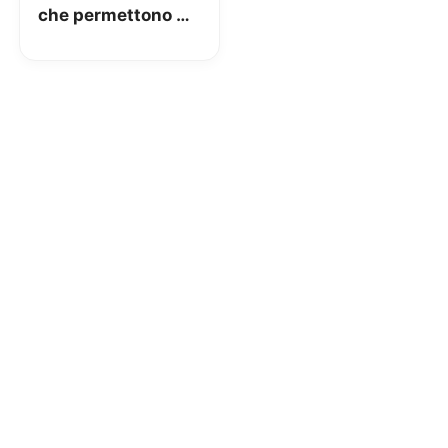
che permettono di
ottenere il
rimborso senza
fare acquisti