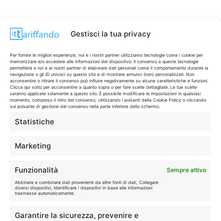
Gestisci la tua privacy
Per fornire le migliori esperienze, noi e i nostri partner utilizziamo tecnologie come i cookie per
memorizzare e/o accedere alle informazioni del dispositivo. Il consenso a queste tecnologie
permetterà a noi e ai nostri partner di elaborare dati personali come il comportamento durante la
navigazione o gli ID univoci su questo sito e di mostrare annunci (non) personalizzati. Non
acconsentire o ritirare il consenso può influire negativamente su alcune caratteristiche e funzioni.
Clicca qui sotto per acconsentire a quanto sopra o per fare scelte dettagliate. Le tue scelte
saranno applicate solamente a questo sito. È possibile modificare le impostazioni in qualsiasi
momento, compreso il ritiro del consenso, utilizzando i pulsanti della Cookie Policy o cliccando
sul pulsante di gestione del consenso nella parte inferiore dello schermo.
Statistiche
CONTI & CARTE
💳
I migliori conti gratuiti.
Marketing
TELEFONIA
📱
Funzionalità
Sempre attivo
Offerte, fibra e 5G.
Abbinare e combinare dati provenienti da altre fonti di dati, Collegare
diversi dispositivi, Identificare i dispositivi in base alle informazioni
trasmesse automaticamente.
GRANDI OFFERTE
🔥
Garantire la sicurezza, prevenire e
Le migliori occasioni oggi.