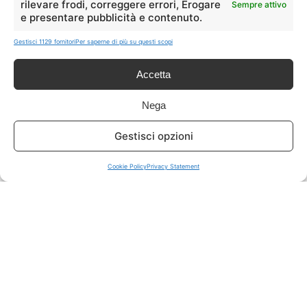
rilevare frodi, correggere errori, Erogare
Sempre attivo
e presentare pubblicità e contenuto.
ISCRIVITI A TUTTO
➔
Gestisci 1129 fornitori
Per saperne di più su questi scopi
Un click per tutti i canali!
Accetta
LIVE OFFERTE
Nega
🔥
💻
Gestisci opzioni
Tutte
Tech
Cookie Policy
Privacy Statement
🛒
👗
Spesa
Moda
🏠
💎
Casa
Extra