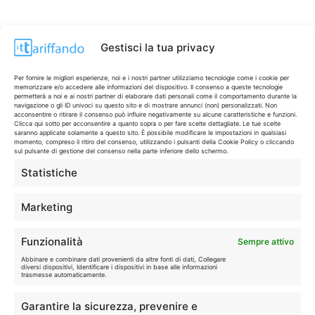
Gestisci la tua privacy
Per fornire le migliori esperienze, noi e i nostri partner utilizziamo tecnologie come i cookie per
memorizzare e/o accedere alle informazioni del dispositivo. Il consenso a queste tecnologie
permetterà a noi e ai nostri partner di elaborare dati personali come il comportamento durante la
navigazione o gli ID univoci su questo sito e di mostrare annunci (non) personalizzati. Non
acconsentire o ritirare il consenso può influire negativamente su alcune caratteristiche e funzioni.
Clicca qui sotto per acconsentire a quanto sopra o per fare scelte dettagliate. Le tue scelte
saranno applicate solamente a questo sito. È possibile modificare le impostazioni in qualsiasi
momento, compreso il ritiro del consenso, utilizzando i pulsanti della Cookie Policy o cliccando
sul pulsante di gestione del consenso nella parte inferiore dello schermo.
Statistiche
CONTI & CARTE
💳
I migliori conti gratuiti.
Marketing
TELEFONIA
📱
Funzionalità
Sempre attivo
Offerte, fibra e 5G.
Abbinare e combinare dati provenienti da altre fonti di dati, Collegare
diversi dispositivi, Identificare i dispositivi in base alle informazioni
trasmesse automaticamente.
GRANDI OFFERTE
🔥
Garantire la sicurezza, prevenire e
Le migliori occasioni oggi.