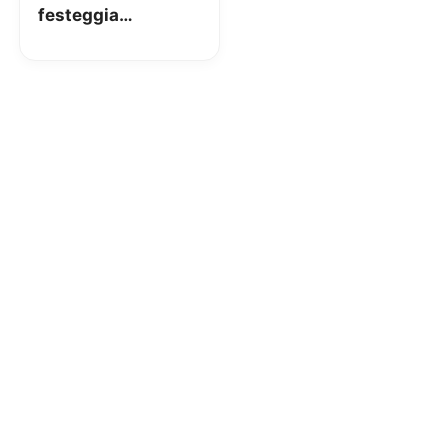
festeggia
carnevale:
attivabili 4GB a 3€
per una settimana