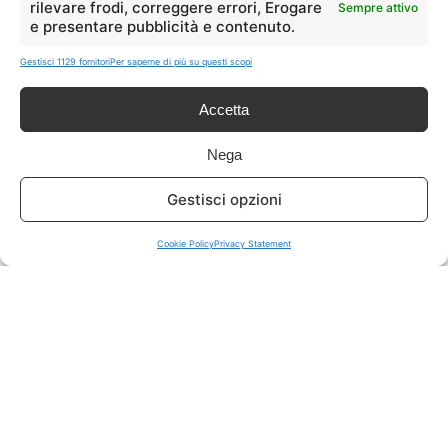
rilevare frodi, correggere errori, Erogare
Sempre attivo
e presentare pubblicità e contenuto.
ISCRIVITI A TUTTO
➔
Gestisci 1129 fornitori
Per saperne di più su questi scopi
Un click per tutti i canali!
Accetta
LIVE OFFERTE
Nega
🔥
💻
Gestisci opzioni
Tutte
Tech
Cookie Policy
Privacy Statement
🛒
👗
Spesa
Moda
🏠
💎
Casa
Extra