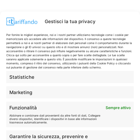
Gestisci la tua privacy
Per fornire le migliori esperienze, noi e i nostri partner utilizziamo tecnologie come i cookie per
memorizzare e/o accedere alle informazioni del dispositivo. Il consenso a queste tecnologie
permetterà a noi e ai nostri partner di elaborare dati personali come il comportamento durante la
navigazione o gli ID univoci su questo sito e di mostrare annunci (non) personalizzati. Non
acconsentire o ritirare il consenso può influire negativamente su alcune caratteristiche e funzioni.
Clicca qui sotto per acconsentire a quanto sopra o per fare scelte dettagliate. Le tue scelte
saranno applicate solamente a questo sito. È possibile modificare le impostazioni in qualsiasi
momento, compreso il ritiro del consenso, utilizzando i pulsanti della Cookie Policy o cliccando
sul pulsante di gestione del consenso nella parte inferiore dello schermo.
Statistiche
CONTI & CARTE
💳
I migliori conti gratuiti.
Marketing
TELEFONIA
📱
Funzionalità
Sempre attivo
Offerte, fibra e 5G.
Abbinare e combinare dati provenienti da altre fonti di dati, Collegare
diversi dispositivi, Identificare i dispositivi in base alle informazioni
trasmesse automaticamente.
GRANDI OFFERTE
🔥
Garantire la sicurezza, prevenire e
Le migliori occasioni oggi.