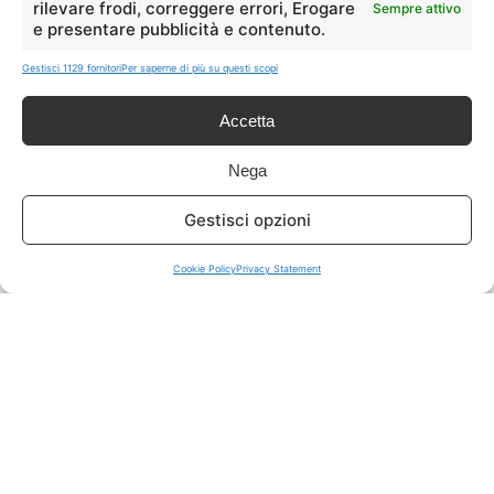
rilevare frodi, correggere errori, Erogare
Sempre attivo
e presentare pubblicità e contenuto.
ISCRIVITI A TUTTO
➔
Gestisci 1129 fornitori
Per saperne di più su questi scopi
Un click per tutti i canali!
Accetta
LIVE OFFERTE
Nega
🔥
💻
Gestisci opzioni
Tutte
Tech
Cookie Policy
Privacy Statement
🛒
👗
Spesa
Moda
🏠
💎
Casa
Extra