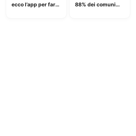
ecco l’app per fare
88% dei comuni
tutto in chiamata
coperti, VoLTE in
attivazione e Call+