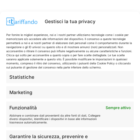
Gestisci la tua privacy
Per fornire le migliori esperienze, noi e i nostri partner utilizziamo tecnologie come i cookie per
memorizzare e/o accedere alle informazioni del dispositivo. Il consenso a queste tecnologie
permetterà a noi e ai nostri partner di elaborare dati personali come il comportamento durante la
navigazione o gli ID univoci su questo sito e di mostrare annunci (non) personalizzati. Non
acconsentire o ritirare il consenso può influire negativamente su alcune caratteristiche e funzioni.
Clicca qui sotto per acconsentire a quanto sopra o per fare scelte dettagliate. Le tue scelte
saranno applicate solamente a questo sito. È possibile modificare le impostazioni in qualsiasi
momento, compreso il ritiro del consenso, utilizzando i pulsanti della Cookie Policy o cliccando
sul pulsante di gestione del consenso nella parte inferiore dello schermo.
Statistiche
CONTI & CARTE
💳
I migliori conti gratuiti.
Marketing
TELEFONIA
📱
Funzionalità
Sempre attivo
Offerte, fibra e 5G.
Abbinare e combinare dati provenienti da altre fonti di dati, Collegare
diversi dispositivi, Identificare i dispositivi in base alle informazioni
trasmesse automaticamente.
GRANDI OFFERTE
🔥
Garantire la sicurezza, prevenire e
Le migliori occasioni oggi.