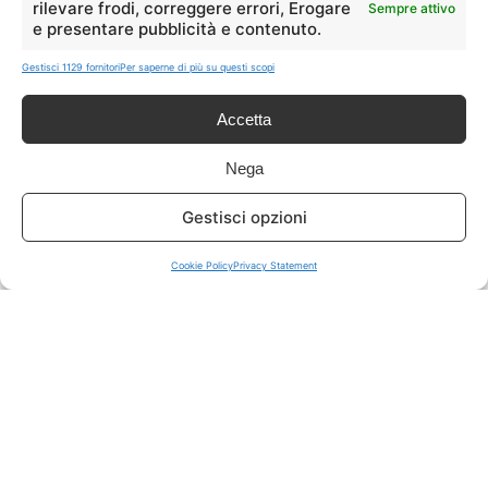
rilevare frodi, correggere errori, Erogare
Sempre attivo
e presentare pubblicità e contenuto.
ISCRIVITI A TUTTO
➔
Gestisci 1129 fornitori
Per saperne di più su questi scopi
Un click per tutti i canali!
Accetta
LIVE OFFERTE
Nega
🔥
💻
Gestisci opzioni
Tutte
Tech
Cookie Policy
Privacy Statement
🛒
👗
Spesa
Moda
🏠
💎
Casa
Extra