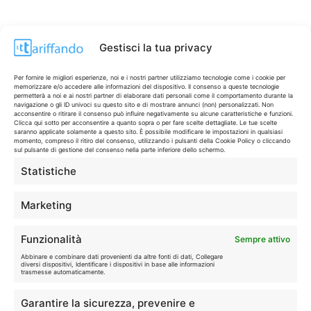
Gestisci la tua privacy
Per fornire le migliori esperienze, noi e i nostri partner utilizziamo tecnologie come i cookie per
memorizzare e/o accedere alle informazioni del dispositivo. Il consenso a queste tecnologie
permetterà a noi e ai nostri partner di elaborare dati personali come il comportamento durante la
navigazione o gli ID univoci su questo sito e di mostrare annunci (non) personalizzati. Non
acconsentire o ritirare il consenso può influire negativamente su alcune caratteristiche e funzioni.
Clicca qui sotto per acconsentire a quanto sopra o per fare scelte dettagliate. Le tue scelte
saranno applicate solamente a questo sito. È possibile modificare le impostazioni in qualsiasi
momento, compreso il ritiro del consenso, utilizzando i pulsanti della Cookie Policy o cliccando
sul pulsante di gestione del consenso nella parte inferiore dello schermo.
Statistiche
CONTI & CARTE
💳
I migliori conti gratuiti.
Marketing
TELEFONIA
📱
Funzionalità
Sempre attivo
Offerte, fibra e 5G.
Abbinare e combinare dati provenienti da altre fonti di dati, Collegare
diversi dispositivi, Identificare i dispositivi in base alle informazioni
trasmesse automaticamente.
GRANDI OFFERTE
🔥
Garantire la sicurezza, prevenire e
Le migliori occasioni oggi.