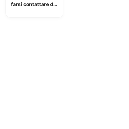
farsi contattare da
un operatore per le
offerte TIM
Connect Fibra