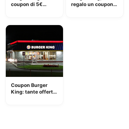
coupon di 5€
regalo un coupon
acquistando con
da 5 euro
app
Coupon Burger
King: tante offerte
interessanti