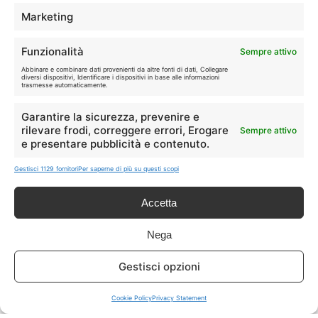
TELEFONIA
📱
Marketing
Offerte, fibra e 5G.
Funzionalità
Sempre attivo
GRANDI OFFERTE
Abbinare e combinare dati provenienti da altre fonti di dati, Collegare
🔥
diversi dispositivi, Identificare i dispositivi in base alle informazioni
Le migliori occasioni oggi.
trasmesse automaticamente.
Garantire la sicurezza, prevenire e
ISCRIVITI A TUTTO
➔
rilevare frodi, correggere errori, Erogare
Sempre attivo
Un click per tutti i canali!
e presentare pubblicità e contenuto.
Gestisci 1129 fornitori
Per saperne di più su questi scopi
LIVE OFFERTE
Accetta
🔥
💻
Tutte
Tech
Nega
🛒
👗
Gestisci opzioni
Spesa
Moda
Cookie Policy
Privacy Statement
🏠
💎