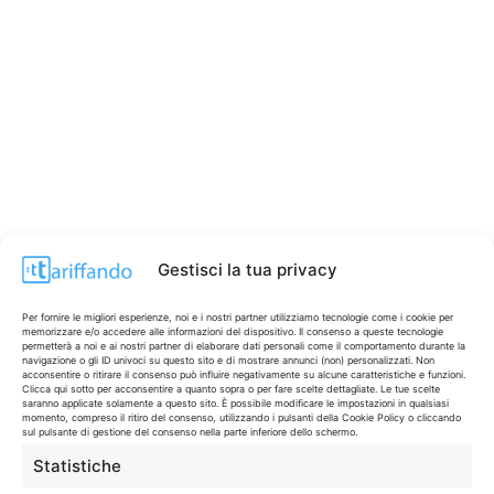
Gestisci la tua privacy
Per fornire le migliori esperienze, noi e i nostri partner utilizziamo tecnologie come i cookie per
memorizzare e/o accedere alle informazioni del dispositivo. Il consenso a queste tecnologie
permetterà a noi e ai nostri partner di elaborare dati personali come il comportamento durante la
navigazione o gli ID univoci su questo sito e di mostrare annunci (non) personalizzati. Non
acconsentire o ritirare il consenso può influire negativamente su alcune caratteristiche e funzioni.
Clicca qui sotto per acconsentire a quanto sopra o per fare scelte dettagliate. Le tue scelte
saranno applicate solamente a questo sito. È possibile modificare le impostazioni in qualsiasi
CONTI & CARTE
💳
momento, compreso il ritiro del consenso, utilizzando i pulsanti della Cookie Policy o cliccando
sul pulsante di gestione del consenso nella parte inferiore dello schermo.
I migliori conti gratuiti.
Statistiche