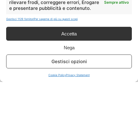
rilevare frodi, correggere errori, Erogare
Sempre attivo
e presentare pubblicità e contenuto.
ISCRIVITI A TUTTO
➔
Gestisci 1129 fornitori
Per saperne di più su questi scopi
Un click per tutti i canali!
Accetta
LIVE OFFERTE
Nega
🔥
💻
Gestisci opzioni
Tutte
Tech
Cookie Policy
Privacy Statement
🛒
👗
Spesa
Moda
🏠
💎
Casa
Extra