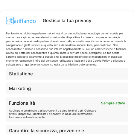
Gestisci la tua privacy
Per fornire le migliori esperienze, noi e i nostri partner utilizziamo tecnologie come i cookie per
memorizzare e/o accedere alle informazioni del dispositivo. Il consenso a queste tecnologie
permetterà a noi e ai nostri partner di elaborare dati personali come il comportamento durante la
navigazione o gli ID univoci su questo sito e di mostrare annunci (non) personalizzati. Non
acconsentire o ritirare il consenso può influire negativamente su alcune caratteristiche e funzioni.
Clicca qui sotto per acconsentire a quanto sopra o per fare scelte dettagliate. Le tue scelte
saranno applicate solamente a questo sito. È possibile modificare le impostazioni in qualsiasi
momento, compreso il ritiro del consenso, utilizzando i pulsanti della Cookie Policy o cliccando
sul pulsante di gestione del consenso nella parte inferiore dello schermo.
Statistiche
CONTI & CARTE
💳
I migliori conti gratuiti.
Marketing
TELEFONIA
📱
Funzionalità
Sempre attivo
Offerte, fibra e 5G.
Abbinare e combinare dati provenienti da altre fonti di dati, Collegare
diversi dispositivi, Identificare i dispositivi in base alle informazioni
trasmesse automaticamente.
GRANDI OFFERTE
🔥
Garantire la sicurezza, prevenire e
Le migliori occasioni oggi.