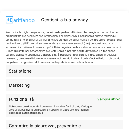
Gestisci la tua privacy
Per fornire le migliori esperienze, noi e i nostri partner utilizziamo tecnologie come i cookie per
memorizzare e/o accedere alle informazioni del dispositivo. Il consenso a queste tecnologie
permetterà a noi e ai nostri partner di elaborare dati personali come il comportamento durante la
navigazione o gli ID univoci su questo sito e di mostrare annunci (non) personalizzati. Non
acconsentire o ritirare il consenso può influire negativamente su alcune caratteristiche e funzioni.
Clicca qui sotto per acconsentire a quanto sopra o per fare scelte dettagliate. Le tue scelte
saranno applicate solamente a questo sito. È possibile modificare le impostazioni in qualsiasi
momento, compreso il ritiro del consenso, utilizzando i pulsanti della Cookie Policy o cliccando
sul pulsante di gestione del consenso nella parte inferiore dello schermo.
Statistiche
CONTI & CARTE
💳
I migliori conti gratuiti.
Marketing
TELEFONIA
📱
Funzionalità
Sempre attivo
Offerte, fibra e 5G.
Abbinare e combinare dati provenienti da altre fonti di dati, Collegare
diversi dispositivi, Identificare i dispositivi in base alle informazioni
trasmesse automaticamente.
GRANDI OFFERTE
🔥
Garantire la sicurezza, prevenire e
Le migliori occasioni oggi.