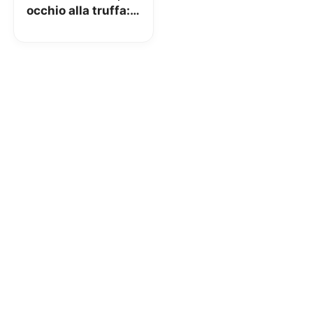
occhio alla truffa:
ecco come vi
fregano