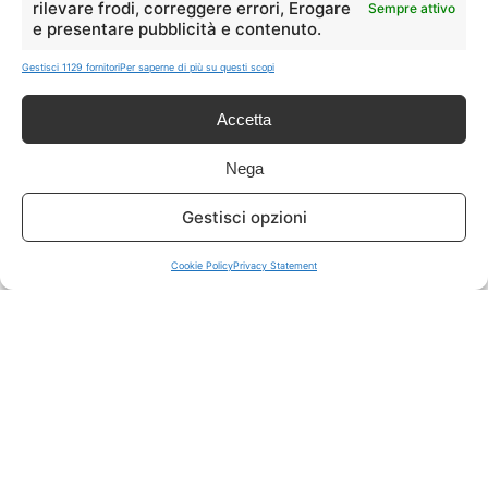
rilevare frodi, correggere errori, Erogare
Sempre attivo
e presentare pubblicità e contenuto.
ISCRIVITI A TUTTO
➔
Gestisci 1129 fornitori
Per saperne di più su questi scopi
Un click per tutti i canali!
Accetta
LIVE OFFERTE
Nega
🔥
💻
Gestisci opzioni
Tutte
Tech
Cookie Policy
Privacy Statement
🛒
👗
Spesa
Moda
🏠
💎
Casa
Extra