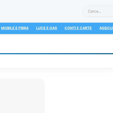
MOBILE E FIBRA
LUCE E GAS
CONTI E CARTE
ASSICU