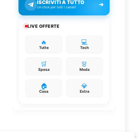
ISCRIVITI A TUTTO
➔
Un click per tutti i canali!
LIVE OFFERTE
🔥
💻
Tutte
Tech
🛒
👗
Spesa
Moda
🏠
💎
Casa
Extra