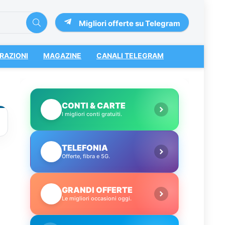
Migliori offerte su Telegram
RAZIONI
MAGAZINE
CANALI TELEGRAM
CONTI & CARTE
💳
I migliori conti gratuiti.
TELEFONIA
📱
Offerte, fibra e 5G.
GRANDI OFFERTE
🔥
Le migliori occasioni oggi.