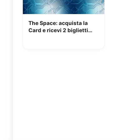
The Space: acquista la
Card e ricevi 2 biglietti
omaggio