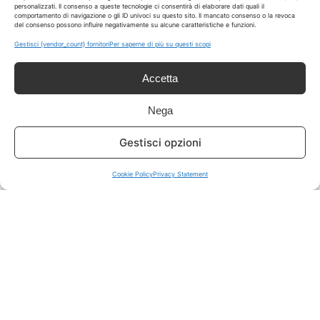
personalizzati. Il consenso a queste tecnologie ci consentirà di elaborare dati quali il
comportamento di navigazione o gli ID univoci su questo sito. Il mancato consenso o la revoca
del consenso possono influire negativamente su alcune caratteristiche e funzioni.
ISCRIVITI A TUTTO
➔
Gestisci {vendor_count} fornitori
Per saperne di più su questi scopi
Un click per tutti i canali!
Accetta
LIVE OFFERTE
Nega
🔥
💻
Gestisci opzioni
Tutte
Tech
Cookie Policy
Privacy Statement
🛒
👗
Spesa
Moda
🏠
💎
Casa
Extra