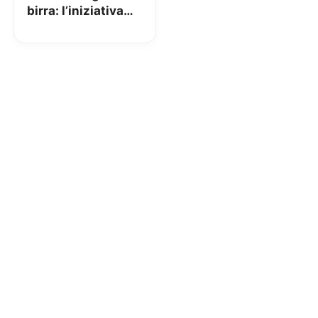
birra: l’iniziativa
che ti restituisce
10€