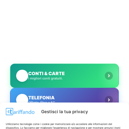
CONTI & CARTE
💳
I migliori conti gratuiti.
TELEFONIA
📱
Offerte, fibra e 5G.
Gestisci la tua privacy
GRANDI OFFERTE
🔥
Utilizziamo tecnologie come i cookie per memorizzare e/o accedere alle informazioni del
Le migliori occasioni oggi.
dispositivo. Lo facciamo per migliorare l'esperienza di navigazione e per mostrare annunci (non)