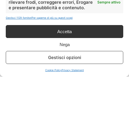
rilevare frodi, correggere errori, Erogare
Sempre attivo
e presentare pubblicità e contenuto.
ISCRIVITI A TUTTO
➔
Gestisci 1129 fornitori
Per saperne di più su questi scopi
Un click per tutti i canali!
Accetta
LIVE OFFERTE
Nega
🔥
💻
Gestisci opzioni
Tutte
Tech
Cookie Policy
Privacy Statement
🛒
👗
Spesa
Moda
🏠
💎
Casa
Extra