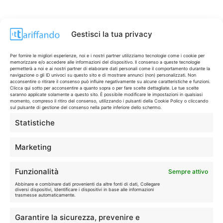
Gestisci la tua privacy
Per fornire le migliori esperienze, noi e i nostri partner utilizziamo tecnologie come i cookie per
memorizzare e/o accedere alle informazioni del dispositivo. Il consenso a queste tecnologie
permetterà a noi e ai nostri partner di elaborare dati personali come il comportamento durante la
navigazione o gli ID univoci su questo sito e di mostrare annunci (non) personalizzati. Non
acconsentire o ritirare il consenso può influire negativamente su alcune caratteristiche e funzioni.
Clicca qui sotto per acconsentire a quanto sopra o per fare scelte dettagliate. Le tue scelte
saranno applicate solamente a questo sito. È possibile modificare le impostazioni in qualsiasi
momento, compreso il ritiro del consenso, utilizzando i pulsanti della Cookie Policy o cliccando
sul pulsante di gestione del consenso nella parte inferiore dello schermo.
Statistiche
CONTI & CARTE
💳
I migliori conti gratuiti.
Marketing
TELEFONIA
📱
Funzionalità
Sempre attivo
Offerte, fibra e 5G.
Abbinare e combinare dati provenienti da altre fonti di dati, Collegare
diversi dispositivi, Identificare i dispositivi in base alle informazioni
trasmesse automaticamente.
GRANDI OFFERTE
🔥
Garantire la sicurezza, prevenire e
Le migliori occasioni oggi.