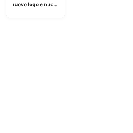
nuovo logo e nuovi
traguardi da
raggiungere