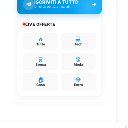
ISCRIVITI A TUTTO
➔
Un click per tutti i canali!
LIVE OFFERTE
🔥
💻
Tutte
Tech
🛒
👗
Spesa
Moda
🏠
💎
Casa
Extra