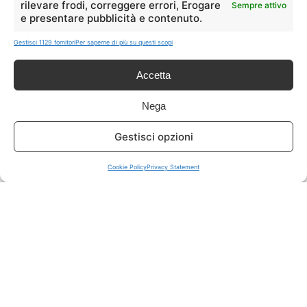
rilevare frodi, correggere errori, Erogare
Sempre attivo
e presentare pubblicità e contenuto.
ISCRIVITI A TUTTO
➔
Gestisci 1129 fornitori
Per saperne di più su questi scopi
Un click per tutti i canali!
Accetta
LIVE OFFERTE
Nega
🔥
💻
Gestisci opzioni
Tutte
Tech
Cookie Policy
Privacy Statement
🛒
👗
Spesa
Moda
🏠
💎
Casa
Extra