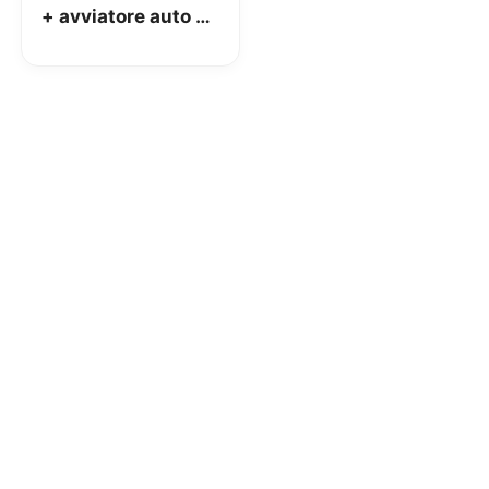
+ avviatore auto da
12.000 mAh: la
recensione