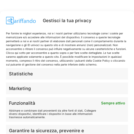
Gestisci la tua privacy
Per fornire le migliori esperienze, noi e i nostri partner utilizziamo tecnologie come i cookie per
memorizzare e/o accedere alle informazioni del dispositivo. Il consenso a queste tecnologie
permetterà a noi e ai nostri partner di elaborare dati personali come il comportamento durante la
navigazione o gli ID univoci su questo sito e di mostrare annunci (non) personalizzati. Non
acconsentire o ritirare il consenso può influire negativamente su alcune caratteristiche e funzioni.
Clicca qui sotto per acconsentire a quanto sopra o per fare scelte dettagliate. Le tue scelte
saranno applicate solamente a questo sito. È possibile modificare le impostazioni in qualsiasi
momento, compreso il ritiro del consenso, utilizzando i pulsanti della Cookie Policy o cliccando
sul pulsante di gestione del consenso nella parte inferiore dello schermo.
Statistiche
CONTI & CARTE
💳
I migliori conti gratuiti.
Marketing
TELEFONIA
📱
Funzionalità
Sempre attivo
Offerte, fibra e 5G.
Abbinare e combinare dati provenienti da altre fonti di dati, Collegare
diversi dispositivi, Identificare i dispositivi in base alle informazioni
trasmesse automaticamente.
GRANDI OFFERTE
🔥
Garantire la sicurezza, prevenire e
Le migliori occasioni oggi.