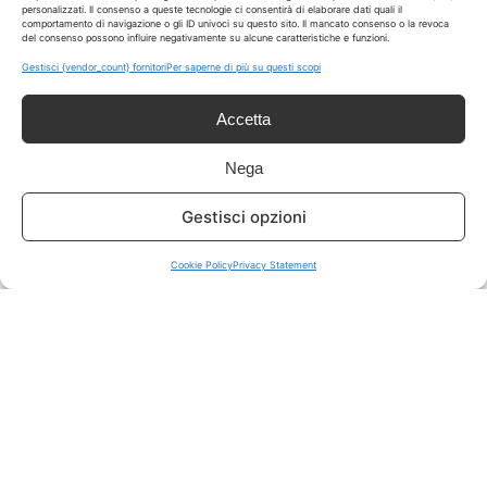
personalizzati. Il consenso a queste tecnologie ci consentirà di elaborare dati quali il
comportamento di navigazione o gli ID univoci su questo sito. Il mancato consenso o la revoca
del consenso possono influire negativamente su alcune caratteristiche e funzioni.
ISCRIVITI A TUTTO
➔
Gestisci {vendor_count} fornitori
Per saperne di più su questi scopi
Un click per tutti i canali!
Accetta
LIVE OFFERTE
Nega
🔥
💻
Gestisci opzioni
Tutte
Tech
Cookie Policy
Privacy Statement
🛒
👗
Spesa
Moda
🏠
💎
Casa
Extra