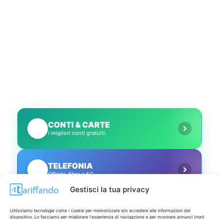
CONTI & CARTE
💳
I migliori conti gratuiti.
TELEFONIA
📱
Offerte, fibra e 5G.
Gestisci la tua privacy
GRANDI OFFERTE
🔥
Utilizziamo tecnologie come i cookie per memorizzare e/o accedere alle informazioni del
Le migliori occasioni oggi.
dispositivo. Lo facciamo per migliorare l'esperienza di navigazione e per mostrare annunci (non)