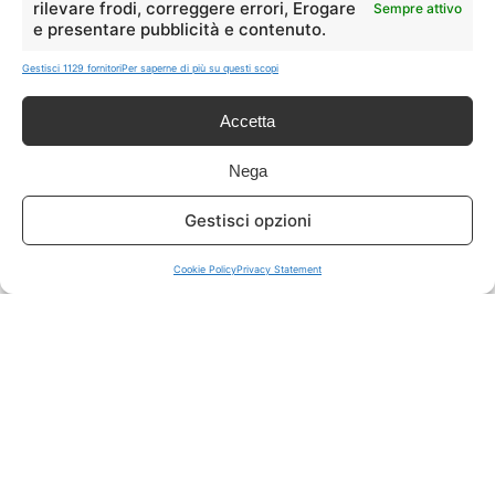
rilevare frodi, correggere errori, Erogare
Sempre attivo
e presentare pubblicità e contenuto.
ISCRIVITI A TUTTO
➔
Gestisci 1129 fornitori
Per saperne di più su questi scopi
Un click per tutti i canali!
Accetta
LIVE OFFERTE
Nega
🔥
💻
Gestisci opzioni
Tutte
Tech
Cookie Policy
Privacy Statement
🛒
👗
Spesa
Moda
🏠
💎
Casa
Extra