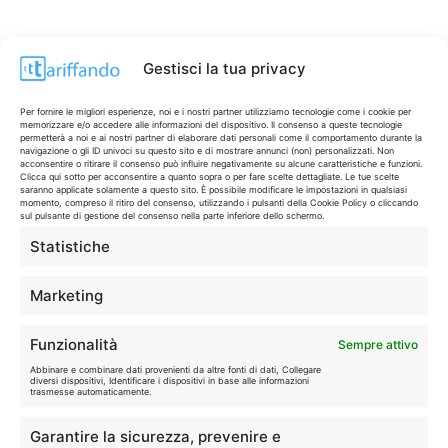
Gestisci la tua privacy
Per fornire le migliori esperienze, noi e i nostri partner utilizziamo tecnologie come i cookie per
memorizzare e/o accedere alle informazioni del dispositivo. Il consenso a queste tecnologie
permetterà a noi e ai nostri partner di elaborare dati personali come il comportamento durante la
navigazione o gli ID univoci su questo sito e di mostrare annunci (non) personalizzati. Non
acconsentire o ritirare il consenso può influire negativamente su alcune caratteristiche e funzioni.
Clicca qui sotto per acconsentire a quanto sopra o per fare scelte dettagliate. Le tue scelte
saranno applicate solamente a questo sito. È possibile modificare le impostazioni in qualsiasi
momento, compreso il ritiro del consenso, utilizzando i pulsanti della Cookie Policy o cliccando
sul pulsante di gestione del consenso nella parte inferiore dello schermo.
Statistiche
CONTI & CARTE
💳
I migliori conti gratuiti.
Marketing
TELEFONIA
📱
Funzionalità
Sempre attivo
Offerte, fibra e 5G.
Abbinare e combinare dati provenienti da altre fonti di dati, Collegare
diversi dispositivi, Identificare i dispositivi in base alle informazioni
trasmesse automaticamente.
GRANDI OFFERTE
🔥
Garantire la sicurezza, prevenire e
Le migliori occasioni oggi.