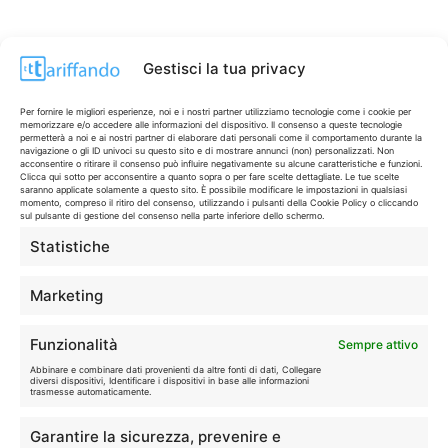
Gestisci la tua privacy
Per fornire le migliori esperienze, noi e i nostri partner utilizziamo tecnologie come i cookie per
memorizzare e/o accedere alle informazioni del dispositivo. Il consenso a queste tecnologie
permetterà a noi e ai nostri partner di elaborare dati personali come il comportamento durante la
navigazione o gli ID univoci su questo sito e di mostrare annunci (non) personalizzati. Non
acconsentire o ritirare il consenso può influire negativamente su alcune caratteristiche e funzioni.
Clicca qui sotto per acconsentire a quanto sopra o per fare scelte dettagliate. Le tue scelte
saranno applicate solamente a questo sito. È possibile modificare le impostazioni in qualsiasi
momento, compreso il ritiro del consenso, utilizzando i pulsanti della Cookie Policy o cliccando
sul pulsante di gestione del consenso nella parte inferiore dello schermo.
Statistiche
CONTI & CARTE
💳
I migliori conti gratuiti.
Marketing
TELEFONIA
📱
Funzionalità
Sempre attivo
Offerte, fibra e 5G.
Abbinare e combinare dati provenienti da altre fonti di dati, Collegare
diversi dispositivi, Identificare i dispositivi in base alle informazioni
trasmesse automaticamente.
GRANDI OFFERTE
🔥
Garantire la sicurezza, prevenire e
Le migliori occasioni oggi.