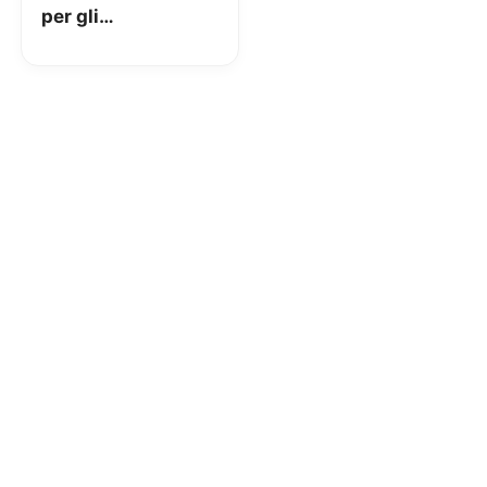
per gli
abbonamenti
Standard e
Premium