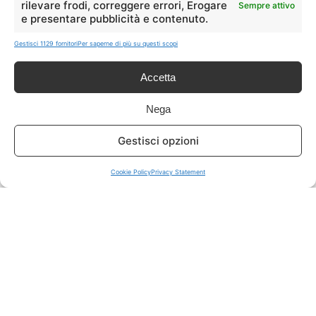
rilevare frodi, correggere errori, Erogare
Sempre attivo
e presentare pubblicità e contenuto.
ISCRIVITI A TUTTO
➔
Gestisci 1129 fornitori
Per saperne di più su questi scopi
Un click per tutti i canali!
Accetta
LIVE OFFERTE
Nega
🔥
💻
Gestisci opzioni
Tutte
Tech
Cookie Policy
Privacy Statement
🛒
👗
Spesa
Moda
🏠
💎
Casa
Extra