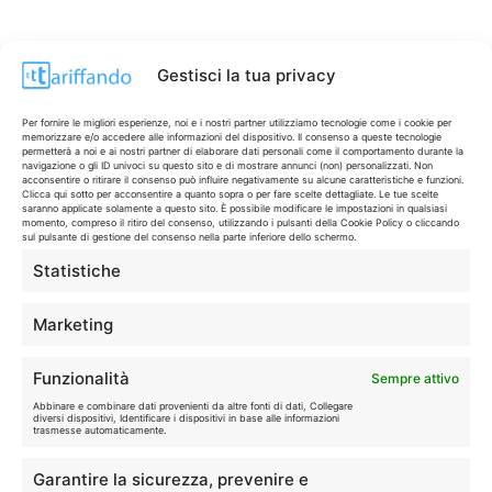
Gestisci la tua privacy
Per fornire le migliori esperienze, noi e i nostri partner utilizziamo tecnologie come i cookie per
memorizzare e/o accedere alle informazioni del dispositivo. Il consenso a queste tecnologie
permetterà a noi e ai nostri partner di elaborare dati personali come il comportamento durante la
navigazione o gli ID univoci su questo sito e di mostrare annunci (non) personalizzati. Non
acconsentire o ritirare il consenso può influire negativamente su alcune caratteristiche e funzioni.
Clicca qui sotto per acconsentire a quanto sopra o per fare scelte dettagliate. Le tue scelte
saranno applicate solamente a questo sito. È possibile modificare le impostazioni in qualsiasi
momento, compreso il ritiro del consenso, utilizzando i pulsanti della Cookie Policy o cliccando
sul pulsante di gestione del consenso nella parte inferiore dello schermo.
Statistiche
CONTI & CARTE
💳
I migliori conti gratuiti.
Marketing
TELEFONIA
📱
Funzionalità
Sempre attivo
Offerte, fibra e 5G.
Abbinare e combinare dati provenienti da altre fonti di dati, Collegare
diversi dispositivi, Identificare i dispositivi in base alle informazioni
trasmesse automaticamente.
GRANDI OFFERTE
🔥
Garantire la sicurezza, prevenire e
Le migliori occasioni oggi.