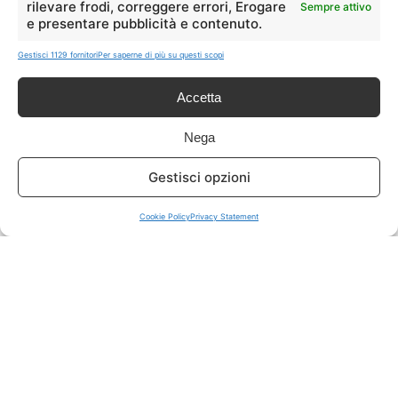
rilevare frodi, correggere errori, Erogare
Sempre attivo
e presentare pubblicità e contenuto.
ISCRIVITI A TUTTO
➔
Gestisci 1129 fornitori
Per saperne di più su questi scopi
Un click per tutti i canali!
Accetta
LIVE OFFERTE
Nega
🔥
💻
Gestisci opzioni
Tutte
Tech
Cookie Policy
Privacy Statement
🛒
👗
Spesa
Moda
🏠
💎
Casa
Extra