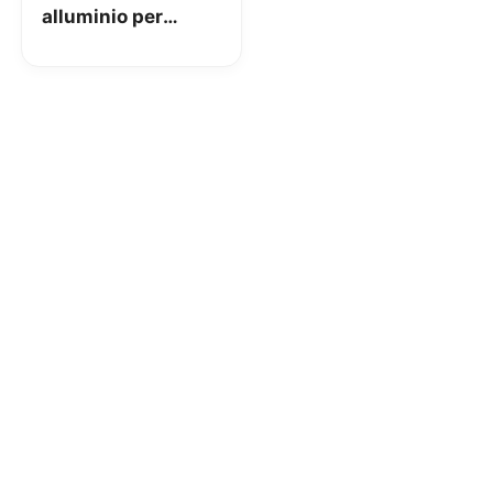
alluminio per
Smartphone e
tablet: la nostra
recensione