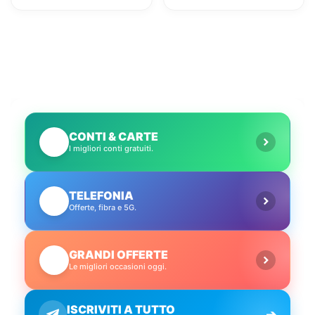
in pochi minuti!
CONTI & CARTE
💳
I migliori conti gratuiti.
TELEFONIA
📱
Offerte, fibra e 5G.
GRANDI OFFERTE
🔥
Le migliori occasioni oggi.
ISCRIVITI A TUTTO
➔