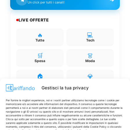
Un click per tutti i canali!
LIVE OFFERTE
🔥
💻
Tutte
Tech
🛒
👗
Spesa
Moda
🏠
💎
Casa
Extra
Gestisci la tua privacy
Per fornire le migliori esperienze, noi e i nostri partner utilizziamo tecnologie come i cookie per
memorizzare e/o accedere alle informazioni del dispositivo. Il consenso a queste tecnologie
permetterà a noi e ai nostri partner di elaborare dati personali come il comportamento durante la
navigazione o gli ID univoci su questo sito e di mostrare annunci (non) personalizzati. Non
acconsentire o ritirare il consenso può influire negativamente su alcune caratteristiche e funzioni.
Clicca qui sotto per acconsentire a quanto sopra o per fare scelte dettagliate. Le tue scelte
Disclaimer
saranno applicate solamente a questo sito. È possibile modificare le impostazioni in qualsiasi
momento, compreso il ritiro del consenso, utilizzando i pulsanti della Cookie Policy o cliccando