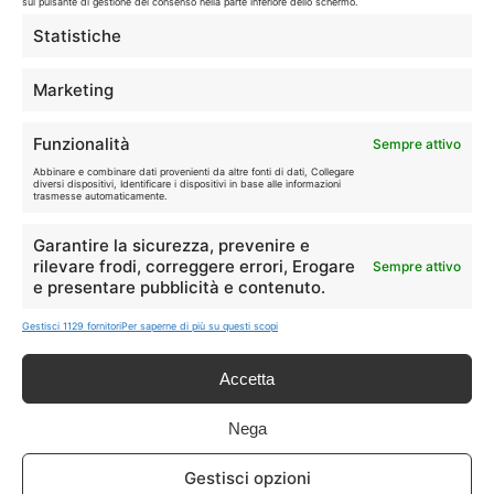
sul pulsante di gestione del consenso nella parte inferiore dello schermo.
I marchi citati appartengono ai rispettivi proprietari. Le offerte
Statistiche
segnalate possono subire variazioni: verifica sempre le condizioni
sui siti ufficiali.
Marketing
Funzionalità
Sempre attivo
Info
Abbinare e combinare dati provenienti da altre fonti di dati, Collegare
diversi dispositivi, Identificare i dispositivi in base alle informazioni
trasmesse automaticamente.
In qualità di Affiliato Amazon ed eBay, Tariffando riceve un
guadagno dagli acquisti idonei.
Garantire la sicurezza, prevenire e
rilevare frodi, correggere errori, Erogare
Sempre attivo
Note Legali
|
Cookie Policy
e presentare pubblicità e contenuto.
Gestisci 1129 fornitori
Per saperne di più su questi scopi
Accetta
Nega
Chi Siamo
|
Contattaci
Gestisci opzioni