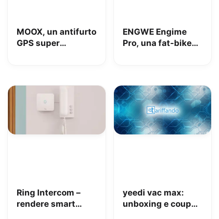
MOOX, un antifurto
ENGWE Engime
GPS super
Pro, una fat-bike
interessante per
super divertente
tenere al sicuro
auto, moto e non
solo: la nostra
prova
Ring Intercom –
yeedi vac max:
rendere smart
unboxing e coupon
qualsiasi citofono
Amazon da 110€