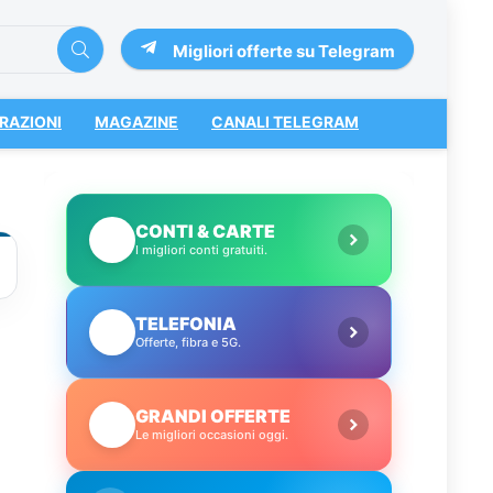
Migliori offerte su Telegram
RAZIONI
MAGAZINE
CANALI TELEGRAM
CONTI & CARTE
💳
I migliori conti gratuiti.
TELEFONIA
📱
Offerte, fibra e 5G.
GRANDI OFFERTE
🔥
Le migliori occasioni oggi.