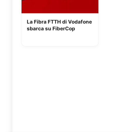
La Fibra FTTH di Vodafone
sbarca su FiberCop