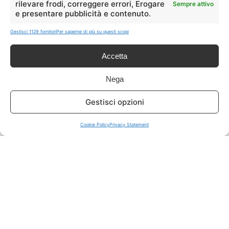
rilevare frodi, correggere errori, Erogare
Sempre attivo
e presentare pubblicità e contenuto.
ISCRIVITI A TUTTO
➔
Gestisci 1129 fornitori
Per saperne di più su questi scopi
Un click per tutti i canali!
Accetta
LIVE OFFERTE
Nega
🔥
💻
Gestisci opzioni
Tutte
Tech
Cookie Policy
Privacy Statement
🛒
👗
Spesa
Moda
🏠
💎
Casa
Extra