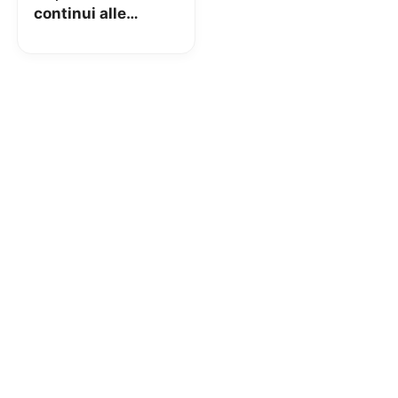
continui alle
antenne.
Intervengono
ETNO e GSMA