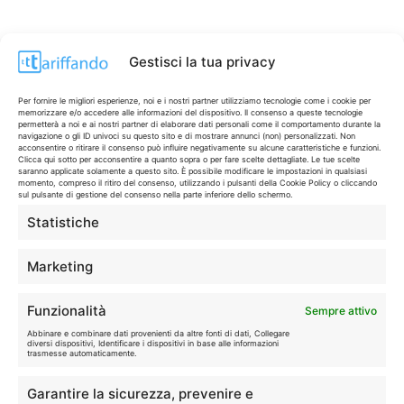
Gestisci la tua privacy
Per fornire le migliori esperienze, noi e i nostri partner utilizziamo tecnologie come i cookie per
memorizzare e/o accedere alle informazioni del dispositivo. Il consenso a queste tecnologie
permetterà a noi e ai nostri partner di elaborare dati personali come il comportamento durante la
navigazione o gli ID univoci su questo sito e di mostrare annunci (non) personalizzati. Non
acconsentire o ritirare il consenso può influire negativamente su alcune caratteristiche e funzioni.
Clicca qui sotto per acconsentire a quanto sopra o per fare scelte dettagliate. Le tue scelte
saranno applicate solamente a questo sito. È possibile modificare le impostazioni in qualsiasi
momento, compreso il ritiro del consenso, utilizzando i pulsanti della Cookie Policy o cliccando
sul pulsante di gestione del consenso nella parte inferiore dello schermo.
Statistiche
CONTI & CARTE
💳
I migliori conti gratuiti.
Marketing
TELEFONIA
📱
Funzionalità
Sempre attivo
Offerte, fibra e 5G.
Abbinare e combinare dati provenienti da altre fonti di dati, Collegare
diversi dispositivi, Identificare i dispositivi in base alle informazioni
trasmesse automaticamente.
GRANDI OFFERTE
🔥
Garantire la sicurezza, prevenire e
Le migliori occasioni oggi.