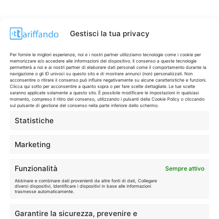
Gestisci la tua privacy
Per fornire le migliori esperienze, noi e i nostri partner utilizziamo tecnologie come i cookie per
memorizzare e/o accedere alle informazioni del dispositivo. Il consenso a queste tecnologie
permetterà a noi e ai nostri partner di elaborare dati personali come il comportamento durante la
navigazione o gli ID univoci su questo sito e di mostrare annunci (non) personalizzati. Non
acconsentire o ritirare il consenso può influire negativamente su alcune caratteristiche e funzioni.
Clicca qui sotto per acconsentire a quanto sopra o per fare scelte dettagliate. Le tue scelte
saranno applicate solamente a questo sito. È possibile modificare le impostazioni in qualsiasi
momento, compreso il ritiro del consenso, utilizzando i pulsanti della Cookie Policy o cliccando
sul pulsante di gestione del consenso nella parte inferiore dello schermo.
Statistiche
CONTI & CARTE
💳
I migliori conti gratuiti.
Marketing
TELEFONIA
📱
Funzionalità
Sempre attivo
Offerte, fibra e 5G.
Abbinare e combinare dati provenienti da altre fonti di dati, Collegare
diversi dispositivi, Identificare i dispositivi in base alle informazioni
trasmesse automaticamente.
GRANDI OFFERTE
🔥
Garantire la sicurezza, prevenire e
Le migliori occasioni oggi.