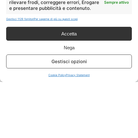
rilevare frodi, correggere errori, Erogare
Sempre attivo
e presentare pubblicità e contenuto.
ISCRIVITI A TUTTO
➔
Gestisci 1129 fornitori
Per saperne di più su questi scopi
Un click per tutti i canali!
Accetta
LIVE OFFERTE
Nega
🔥
💻
Gestisci opzioni
Tutte
Tech
Cookie Policy
Privacy Statement
🛒
👗
Spesa
Moda
🏠
💎
Casa
Extra