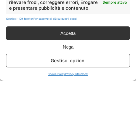
rilevare frodi, correggere errori, Erogare
Sempre attivo
e presentare pubblicità e contenuto.
ISCRIVITI A TUTTO
➔
Gestisci 1129 fornitori
Per saperne di più su questi scopi
Un click per tutti i canali!
Accetta
LIVE OFFERTE
Nega
🔥
💻
Gestisci opzioni
Tutte
Tech
Cookie Policy
Privacy Statement
🛒
👗
Spesa
Moda
🏠
💎
Casa
Extra