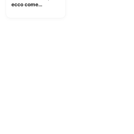
ecco come
ottenerli e
risparmiare!