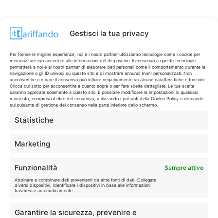
Gestisci la tua privacy
Per fornire le migliori esperienze, noi e i nostri partner utilizziamo tecnologie come i cookie per
memorizzare e/o accedere alle informazioni del dispositivo. Il consenso a queste tecnologie
permetterà a noi e ai nostri partner di elaborare dati personali come il comportamento durante la
navigazione o gli ID univoci su questo sito e di mostrare annunci (non) personalizzati. Non
acconsentire o ritirare il consenso può influire negativamente su alcune caratteristiche e funzioni.
Clicca qui sotto per acconsentire a quanto sopra o per fare scelte dettagliate. Le tue scelte
saranno applicate solamente a questo sito. È possibile modificare le impostazioni in qualsiasi
momento, compreso il ritiro del consenso, utilizzando i pulsanti della Cookie Policy o cliccando
sul pulsante di gestione del consenso nella parte inferiore dello schermo.
Statistiche
CONTI & CARTE
💳
I migliori conti gratuiti.
Marketing
TELEFONIA
📱
Funzionalità
Sempre attivo
Offerte, fibra e 5G.
Abbinare e combinare dati provenienti da altre fonti di dati, Collegare
diversi dispositivi, Identificare i dispositivi in base alle informazioni
trasmesse automaticamente.
GRANDI OFFERTE
🔥
Garantire la sicurezza, prevenire e
Le migliori occasioni oggi.