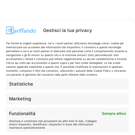
Gestisci la tua privacy
CONTI & CARTE
💳
Per fornire le migliori esperienze, noi e i nostri partner utilizziamo tecnologie come i cookie per
memorizzare e/o accedere alle informazioni del dispositivo. Il consenso a queste tecnologie
I migliori conti gratuiti.
permetterà a noi e ai nostri partner di elaborare dati personali come il comportamento durante la
navigazione o gli ID univoci su questo sito e di mostrare annunci (non) personalizzati. Non
acconsentire o ritirare il consenso può influire negativamente su alcune caratteristiche e funzioni.
Clicca qui sotto per acconsentire a quanto sopra o per fare scelte dettagliate. Le tue scelte
saranno applicate solamente a questo sito. È possibile modificare le impostazioni in qualsiasi
TELEFONIA
📱
momento, compreso il ritiro del consenso, utilizzando i pulsanti della Cookie Policy o cliccando
Offerte, fibra e 5G.
sul pulsante di gestione del consenso nella parte inferiore dello schermo.
Statistiche
GRANDI OFFERTE
🔥
Marketing
Le migliori occasioni oggi.
Funzionalità
Sempre attivo
ISCRIVITI A TUTTO
➔
Abbinare e combinare dati provenienti da altre fonti di dati, Collegare
Un click per tutti i canali!
diversi dispositivi, Identificare i dispositivi in base alle informazioni
trasmesse automaticamente.