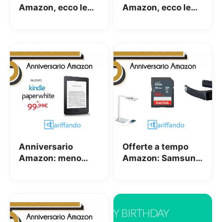
Amazon, ecco le
Amazon, ecco le
offerte delle 18
offerte delle 13
Anniversario
Offerte a tempo
Amazon: meno
Amazon: Samsung
30€ su Kindle
Gear Fit, SanDisk
Paperwhite!
SD 64 GB e
Lampada LED