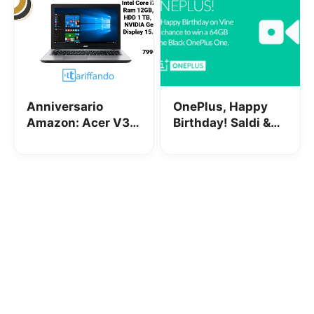
Anniversario
OnePlus, Happy
Amazon: Acer V3-
Birthday! Saldi &
574G-787S in
News
superofferta!