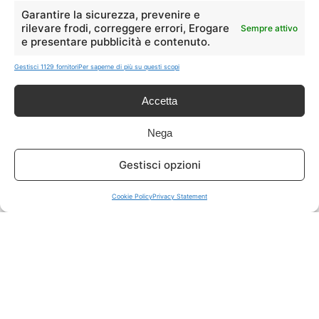
LIVE OFFERTE
Garantire la sicurezza, prevenire e
rilevare frodi, correggere errori, Erogare
Sempre attivo
e presentare pubblicità e contenuto.
🔥
💻
Tutte
Tech
Gestisci 1129 fornitori
Per saperne di più su questi scopi
🛒
👗
Accetta
Spesa
Moda
Nega
🏠
💎
Gestisci opzioni
Casa
Extra
Cookie Policy
Privacy Statement
Disclaimer
I marchi citati appartengono ai rispettivi proprietari. Le offerte
segnalate possono subire variazioni: verifica sempre le condizioni