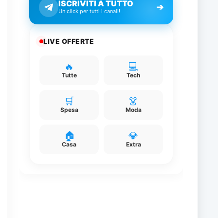
ISCRIVITI A TUTTO
➔
Un click per tutti i canali!
LIVE OFFERTE
🔥
💻
Tutte
Tech
🛒
👗
Spesa
Moda
🏠
💎
Casa
Extra