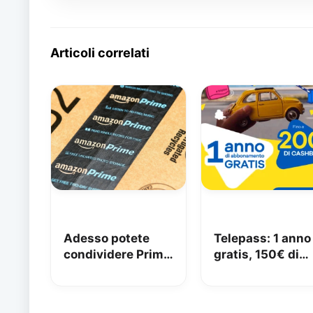
Articoli correlati
Adesso potete
Telepass: 1 anno
condividere Prime
gratis, 150€ di
in famiglia con
carburante e 50
Amazon Family
di pedaggi
GRATIS!