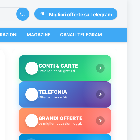
Migliori offerte su Telegram
RAZIONI
MAGAZINE
CANALI TELEGRAM
CONTI & CARTE
💳
I migliori conti gratuiti.
TELEFONIA
📱
Offerte, fibra e 5G.
GRANDI OFFERTE
🔥
Le migliori occasioni oggi.