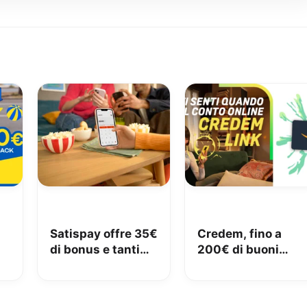
Satispay offre 35€
Credem, fino a
di bonus e tanti
200€ di buoni
€
servizi utili
Amazon con il
conto gratuito