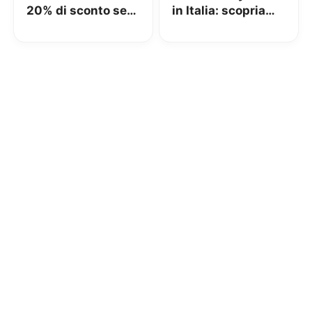
20% di sconto se
in Italia: scopriamo
si prenota tramite
di cosa si tratta!
Amazon Pay