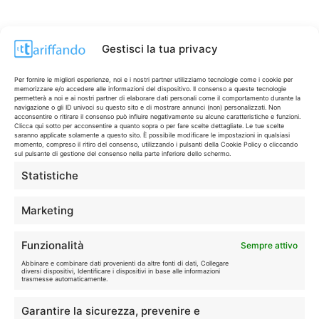
Gestisci la tua privacy
Per fornire le migliori esperienze, noi e i nostri partner utilizziamo tecnologie come i cookie per
memorizzare e/o accedere alle informazioni del dispositivo. Il consenso a queste tecnologie
permetterà a noi e ai nostri partner di elaborare dati personali come il comportamento durante la
navigazione o gli ID univoci su questo sito e di mostrare annunci (non) personalizzati. Non
acconsentire o ritirare il consenso può influire negativamente su alcune caratteristiche e funzioni.
Clicca qui sotto per acconsentire a quanto sopra o per fare scelte dettagliate. Le tue scelte
saranno applicate solamente a questo sito. È possibile modificare le impostazioni in qualsiasi
momento, compreso il ritiro del consenso, utilizzando i pulsanti della Cookie Policy o cliccando
sul pulsante di gestione del consenso nella parte inferiore dello schermo.
Statistiche
CONTI & CARTE
💳
I migliori conti gratuiti.
Marketing
TELEFONIA
📱
Funzionalità
Sempre attivo
Offerte, fibra e 5G.
Abbinare e combinare dati provenienti da altre fonti di dati, Collegare
diversi dispositivi, Identificare i dispositivi in base alle informazioni
trasmesse automaticamente.
GRANDI OFFERTE
🔥
Garantire la sicurezza, prevenire e
Le migliori occasioni oggi.