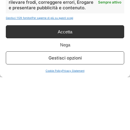
rilevare frodi, correggere errori, Erogare
Sempre attivo
e presentare pubblicità e contenuto.
ISCRIVITI A TUTTO
➔
Gestisci 1129 fornitori
Per saperne di più su questi scopi
Un click per tutti i canali!
Accetta
LIVE OFFERTE
Nega
🔥
💻
Gestisci opzioni
Tutte
Tech
Cookie Policy
Privacy Statement
🛒
👗
Spesa
Moda
🏠
💎
Casa
Extra