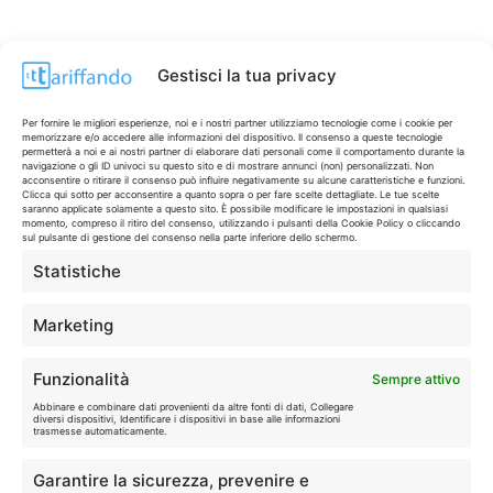
Gestisci la tua privacy
Per fornire le migliori esperienze, noi e i nostri partner utilizziamo tecnologie come i cookie per
memorizzare e/o accedere alle informazioni del dispositivo. Il consenso a queste tecnologie
permetterà a noi e ai nostri partner di elaborare dati personali come il comportamento durante la
navigazione o gli ID univoci su questo sito e di mostrare annunci (non) personalizzati. Non
acconsentire o ritirare il consenso può influire negativamente su alcune caratteristiche e funzioni.
Clicca qui sotto per acconsentire a quanto sopra o per fare scelte dettagliate. Le tue scelte
saranno applicate solamente a questo sito. È possibile modificare le impostazioni in qualsiasi
momento, compreso il ritiro del consenso, utilizzando i pulsanti della Cookie Policy o cliccando
sul pulsante di gestione del consenso nella parte inferiore dello schermo.
Statistiche
CONTI & CARTE
💳
I migliori conti gratuiti.
Marketing
TELEFONIA
📱
Funzionalità
Sempre attivo
Offerte, fibra e 5G.
Abbinare e combinare dati provenienti da altre fonti di dati, Collegare
diversi dispositivi, Identificare i dispositivi in base alle informazioni
trasmesse automaticamente.
GRANDI OFFERTE
🔥
Garantire la sicurezza, prevenire e
Le migliori occasioni oggi.