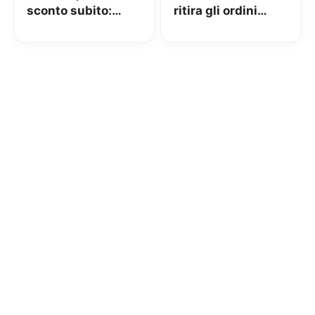
sconto subito:
ritira gli ordini
basta usare un
presso i punti
punto di ritiro!
vendita della tua
zona