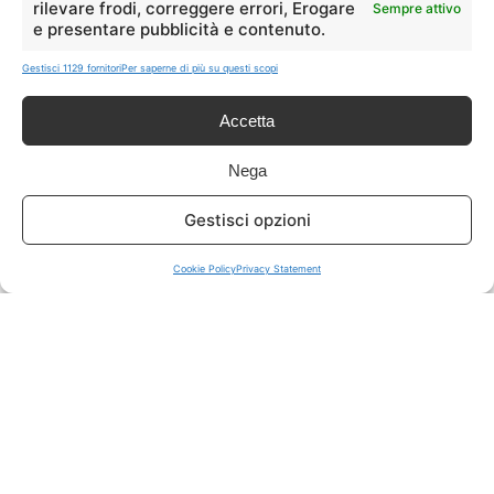
rilevare frodi, correggere errori, Erogare
Sempre attivo
e presentare pubblicità e contenuto.
ISCRIVITI A TUTTO
➔
Gestisci 1129 fornitori
Per saperne di più su questi scopi
Un click per tutti i canali!
Accetta
LIVE OFFERTE
Nega
🔥
💻
Gestisci opzioni
Tutte
Tech
Cookie Policy
Privacy Statement
🛒
👗
Spesa
Moda
🏠
💎
Casa
Extra