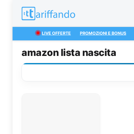
LIVE OFFERTE
PROMOZIONI E BONUS
amazon lista nascita