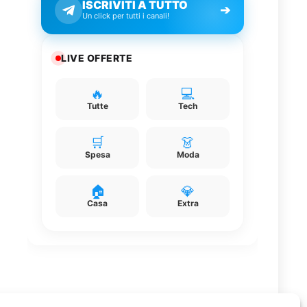
ISCRIVITI A TUTTO
➔
Un click per tutti i canali!
LIVE OFFERTE
🔥
💻
Tutte
Tech
🛒
👗
Spesa
Moda
🏠
💎
Casa
Extra