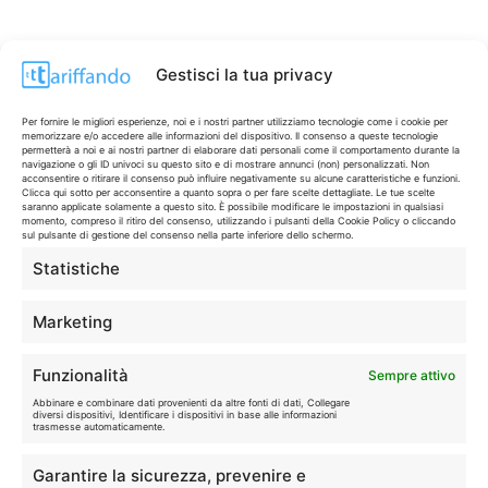
Gestisci la tua privacy
Per fornire le migliori esperienze, noi e i nostri partner utilizziamo tecnologie come i cookie per
memorizzare e/o accedere alle informazioni del dispositivo. Il consenso a queste tecnologie
permetterà a noi e ai nostri partner di elaborare dati personali come il comportamento durante la
navigazione o gli ID univoci su questo sito e di mostrare annunci (non) personalizzati. Non
acconsentire o ritirare il consenso può influire negativamente su alcune caratteristiche e funzioni.
Clicca qui sotto per acconsentire a quanto sopra o per fare scelte dettagliate. Le tue scelte
saranno applicate solamente a questo sito. È possibile modificare le impostazioni in qualsiasi
momento, compreso il ritiro del consenso, utilizzando i pulsanti della Cookie Policy o cliccando
sul pulsante di gestione del consenso nella parte inferiore dello schermo.
Statistiche
CONTI & CARTE
💳
I migliori conti gratuiti.
Marketing
TELEFONIA
📱
Funzionalità
Sempre attivo
Offerte, fibra e 5G.
Abbinare e combinare dati provenienti da altre fonti di dati, Collegare
diversi dispositivi, Identificare i dispositivi in base alle informazioni
trasmesse automaticamente.
GRANDI OFFERTE
🔥
Garantire la sicurezza, prevenire e
Le migliori occasioni oggi.