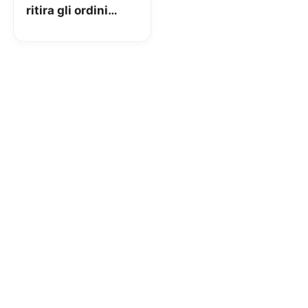
ritira gli ordini
presso i punti
vendita della tua
zona