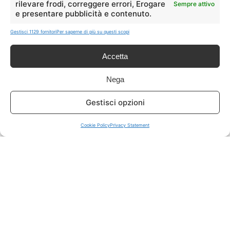
rilevare frodi, correggere errori, Erogare
Sempre attivo
e presentare pubblicità e contenuto.
ISCRIVITI A TUTTO
➔
Gestisci 1129 fornitori
Per saperne di più su questi scopi
Un click per tutti i canali!
Accetta
LIVE OFFERTE
Nega
🔥
💻
Gestisci opzioni
Tutte
Tech
Cookie Policy
Privacy Statement
🛒
👗
Spesa
Moda
🏠
💎
Casa
Extra