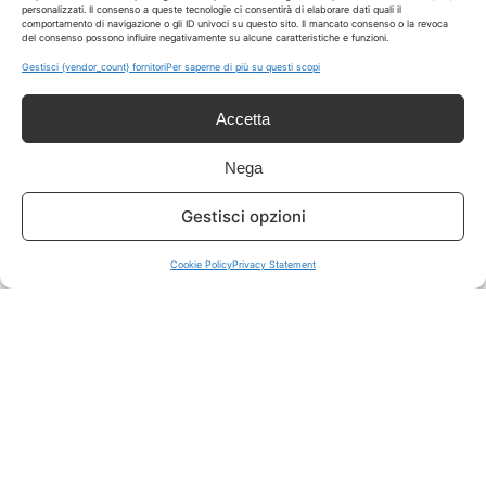
personalizzati. Il consenso a queste tecnologie ci consentirà di elaborare dati quali il
comportamento di navigazione o gli ID univoci su questo sito. Il mancato consenso o la revoca
del consenso possono influire negativamente su alcune caratteristiche e funzioni.
ISCRIVITI A TUTTO
➔
Gestisci {vendor_count} fornitori
Per saperne di più su questi scopi
Un click per tutti i canali!
Accetta
LIVE OFFERTE
Nega
🔥
💻
Gestisci opzioni
Tutte
Tech
Cookie Policy
Privacy Statement
🛒
👗
Spesa
Moda
🏠
💎
Casa
Extra