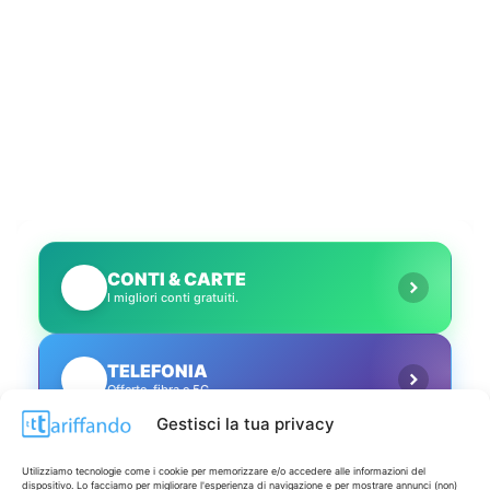
CONTI & CARTE
💳
I migliori conti gratuiti.
TELEFONIA
📱
Offerte, fibra e 5G.
Gestisci la tua privacy
GRANDI OFFERTE
🔥
Utilizziamo tecnologie come i cookie per memorizzare e/o accedere alle informazioni del
Le migliori occasioni oggi.
dispositivo. Lo facciamo per migliorare l'esperienza di navigazione e per mostrare annunci (non)