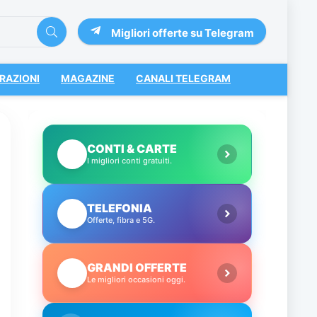
Migliori offerte su Telegram
RAZIONI
MAGAZINE
CANALI TELEGRAM
CONTI & CARTE
💳
I migliori conti gratuiti.
TELEFONIA
📱
Offerte, fibra e 5G.
GRANDI OFFERTE
🔥
Le migliori occasioni oggi.