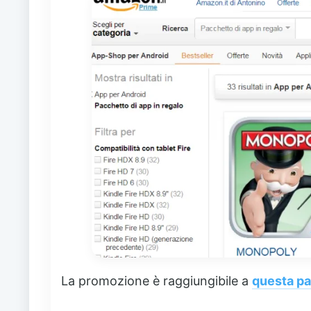
La promozione è raggiungibile a
questa pa