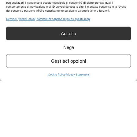
personalizzati. Il consenso a queste tecnologie ci consentirà di elaborare dati quali il
comportamento di navigazione o gli ID univoci su questo sito. Il mancato consenso o la revoca
del consenso possono influire negativamente su alcune caratteristiche e funzioni.
ISCRIVITI A TUTTO
➔
Gestisci {vendor_count} fornitori
Per saperne di più su questi scopi
Un click per tutti i canali!
Accetta
LIVE OFFERTE
Nega
🔥
💻
Gestisci opzioni
Tutte
Tech
Cookie Policy
Privacy Statement
🛒
👗
Spesa
Moda
🏠
💎
Casa
Extra