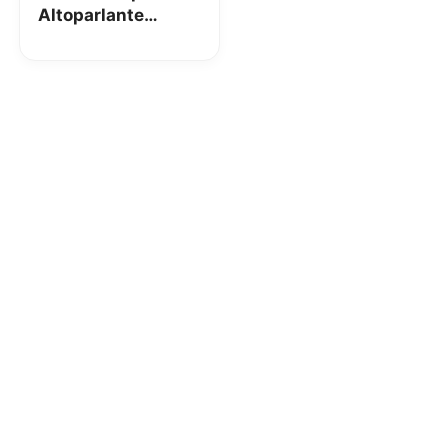
Altoparlante
Bluetooth da 20W:
la recensione