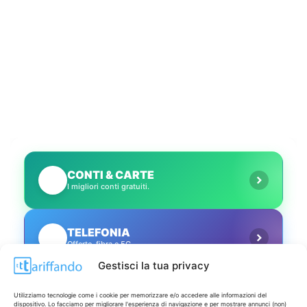
CONTI & CARTE
💳
I migliori conti gratuiti.
TELEFONIA
📱
Offerte, fibra e 5G.
Gestisci la tua privacy
GRANDI OFFERTE
🔥
Utilizziamo tecnologie come i cookie per memorizzare e/o accedere alle informazioni del
Le migliori occasioni oggi.
dispositivo. Lo facciamo per migliorare l'esperienza di navigazione e per mostrare annunci (non)