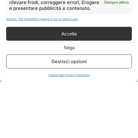
rilevare frodi, correggere errori, Erogare
Sempre attivo
e presentare pubblicità e contenuto.
ISCRIVITI A TUTTO
➔
Gestisci 1129 fornitori
Per saperne di più su questi scopi
Un click per tutti i canali!
Accetta
LIVE OFFERTE
Nega
🔥
💻
Gestisci opzioni
Tutte
Tech
Cookie Policy
Privacy Statement
🛒
👗
Spesa
Moda
🏠
💎
Casa
Extra