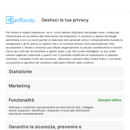
Gestisci la tua privacy
Per fornire le migliori esperienze, noi e i nostri partner utilizziamo tecnologie come i cookie per
memorizzare e/o accedere alle informazioni del dispositivo. Il consenso a queste tecnologie
permetterà a noi e ai nostri partner di elaborare dati personali come il comportamento durante la
navigazione o gli ID univoci su questo sito e di mostrare annunci (non) personalizzati. Non
acconsentire o ritirare il consenso può influire negativamente su alcune caratteristiche e funzioni.
Clicca qui sotto per acconsentire a quanto sopra o per fare scelte dettagliate. Le tue scelte
saranno applicate solamente a questo sito. È possibile modificare le impostazioni in qualsiasi
momento, compreso il ritiro del consenso, utilizzando i pulsanti della Cookie Policy o cliccando
sul pulsante di gestione del consenso nella parte inferiore dello schermo.
Statistiche
CONTI & CARTE
💳
I migliori conti gratuiti.
Marketing
TELEFONIA
📱
Funzionalità
Sempre attivo
Offerte, fibra e 5G.
Abbinare e combinare dati provenienti da altre fonti di dati, Collegare
diversi dispositivi, Identificare i dispositivi in base alle informazioni
trasmesse automaticamente.
GRANDI OFFERTE
🔥
Garantire la sicurezza, prevenire e
Le migliori occasioni oggi.