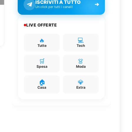
ISCRIVITI A TUTTO
➔
Un click per tutti i canali!
LIVE OFFERTE
🔥
💻
Tutte
Tech
🛒
👗
Spesa
Moda
🏠
💎
Casa
Extra