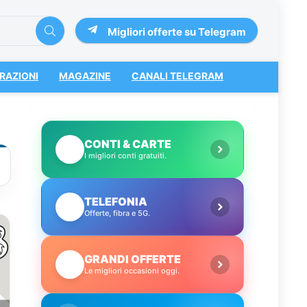
Migliori offerte su Telegram
RAZIONI
MAGAZINE
CANALI TELEGRAM
CONTI & CARTE
💳
I migliori conti gratuiti.
TELEFONIA
📱
Offerte, fibra e 5G.
GRANDI OFFERTE
🔥
Le migliori occasioni oggi.