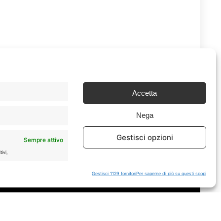
Accetta
Nega
Gestisci opzioni
Sempre attivo
Chi Siamo
|
Contattaci
ivi,
Gestisci 1129 fornitori
Per saperne di più su questi scopi
tà e
Sempre attivo