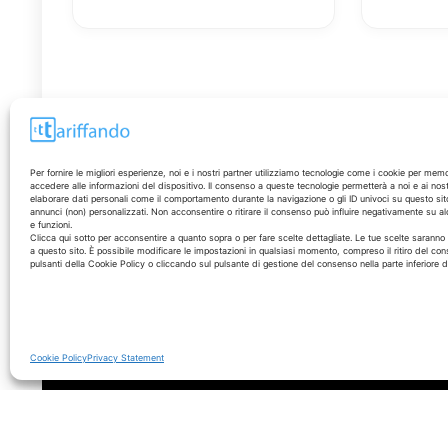
Per fornire le migliori esperienze, noi e i nostri partner utilizziamo tecnologie come i cookie per mem
accedere alle informazioni del dispositivo. Il consenso a queste tecnologie permetterà a noi e ai nost
elaborare dati personali come il comportamento durante la navigazione o gli ID univoci su questo sit
annunci (non) personalizzati. Non acconsentire o ritirare il consenso può influire negativamente su al
e funzioni.
Disclaimer
Clicca qui sotto per acconsentire a quanto sopra o per fare scelte dettagliate. Le tue scelte sarann
a questo sito. È possibile modificare le impostazioni in qualsiasi momento, compreso il ritiro del con
pulsanti della Cookie Policy o cliccando sul pulsante di gestione del consenso nella parte inferiore 
I marchi citati appartengono ai rispettivi proprietari. Le
offerte segnalate possono subire variazioni: verifica
sempre le condizioni sui siti ufficiali.
Cookie Policy
Privacy Statement
© 2026 - Tariffando® è un marchio registrato - Tutti i diritti sono r