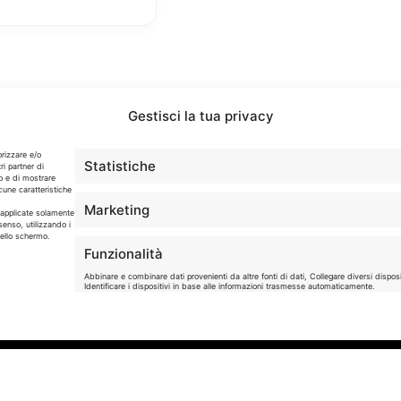
Gestisci la tua privacy
orizzare e/o
Statistiche
ri partner di
o e di mostrare
cune caratteristiche
Info
Marketing
o applicate solamente
senso, utilizzando i
dello schermo.
In qualità di Affiliato Amazon ed eBay, Tariffando riceve
Funzionalità
un guadagno dagli acquisti idonei.
Abbinare e combinare dati provenienti da altre fonti di dati, Collegare diversi disposit
Identificare i dispositivi in base alle informazioni trasmesse automaticamente.
Note Legali
|
Cookie Policy
Garantire la sicurezza, prevenire e rilevare frodi,
correggere errori, Erogare e presentare pubblici
contenuto.
iservati. - P. IVA 05424560877