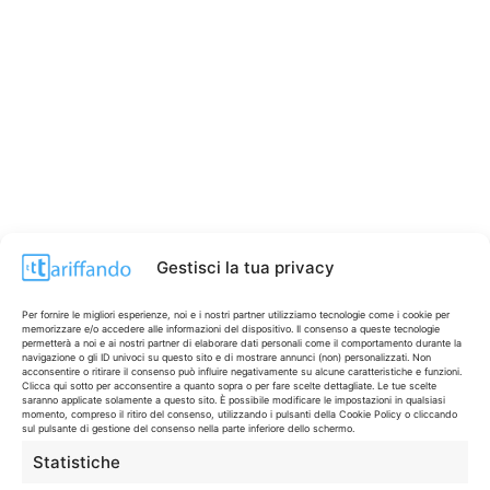
Gestisci la tua privacy
Per fornire le migliori esperienze, noi e i nostri partner utilizziamo tecnologie come i cookie per
memorizzare e/o accedere alle informazioni del dispositivo. Il consenso a queste tecnologie
permetterà a noi e ai nostri partner di elaborare dati personali come il comportamento durante la
navigazione o gli ID univoci su questo sito e di mostrare annunci (non) personalizzati. Non
acconsentire o ritirare il consenso può influire negativamente su alcune caratteristiche e funzioni.
Clicca qui sotto per acconsentire a quanto sopra o per fare scelte dettagliate. Le tue scelte
saranno applicate solamente a questo sito. È possibile modificare le impostazioni in qualsiasi
CONTI & CARTE
💳
momento, compreso il ritiro del consenso, utilizzando i pulsanti della Cookie Policy o cliccando
sul pulsante di gestione del consenso nella parte inferiore dello schermo.
I migliori conti gratuiti.
Statistiche