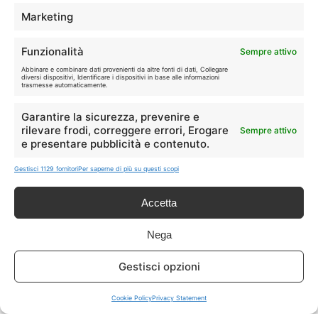
TELEFONIA
📱
Marketing
Offerte, fibra e 5G.
Funzionalità
Sempre attivo
GRANDI OFFERTE
Abbinare e combinare dati provenienti da altre fonti di dati, Collegare
🔥
diversi dispositivi, Identificare i dispositivi in base alle informazioni
Le migliori occasioni oggi.
trasmesse automaticamente.
Garantire la sicurezza, prevenire e
ISCRIVITI A TUTTO
➔
rilevare frodi, correggere errori, Erogare
Sempre attivo
Un click per tutti i canali!
e presentare pubblicità e contenuto.
Gestisci 1129 fornitori
Per saperne di più su questi scopi
LIVE OFFERTE
Accetta
🔥
💻
Tutte
Tech
Nega
🛒
👗
Gestisci opzioni
Spesa
Moda
Cookie Policy
Privacy Statement
🏠
💎