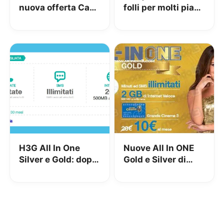
nuova offerta Casa
folli per molti piani
3!
All – In da gennaio!
H3G All In One
Nuove All In ONE
Silver e Gold: doppi
Gold e Silver di
vantaggi!
H3G in offerta
natalizia