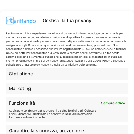
Gestisci la tua privacy
Per fornire le migliori esperienze, noi e i nostri partner utilizziamo tecnologie come i cookie per
memorizzare e/o accedere alle informazioni del dispositivo. Il consenso a queste tecnologie
permetterà a noi e ai nostri partner di elaborare dati personali come il comportamento durante la
navigazione o gli ID univoci su questo sito e di mostrare annunci (non) personalizzati. Non
acconsentire o ritirare il consenso può influire negativamente su alcune caratteristiche e funzioni.
Clicca qui sotto per acconsentire a quanto sopra o per fare scelte dettagliate. Le tue scelte
saranno applicate solamente a questo sito. È possibile modificare le impostazioni in qualsiasi
momento, compreso il ritiro del consenso, utilizzando i pulsanti della Cookie Policy o cliccando
sul pulsante di gestione del consenso nella parte inferiore dello schermo.
Statistiche
CONTI & CARTE
💳
I migliori conti gratuiti.
Marketing
TELEFONIA
📱
Funzionalità
Sempre attivo
Offerte, fibra e 5G.
Abbinare e combinare dati provenienti da altre fonti di dati, Collegare
diversi dispositivi, Identificare i dispositivi in base alle informazioni
trasmesse automaticamente.
GRANDI OFFERTE
🔥
Garantire la sicurezza, prevenire e
Le migliori occasioni oggi.