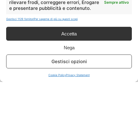
rilevare frodi, correggere errori, Erogare
Sempre attivo
e presentare pubblicità e contenuto.
ISCRIVITI A TUTTO
➔
Gestisci 1129 fornitori
Per saperne di più su questi scopi
Un click per tutti i canali!
Accetta
LIVE OFFERTE
Nega
🔥
💻
Gestisci opzioni
Tutte
Tech
Cookie Policy
Privacy Statement
🛒
👗
Spesa
Moda
🏠
💎
Casa
Extra