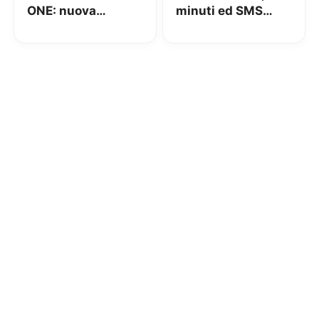
ONE: nuova
minuti ed SMS
rimodulazione H3G
illimitati a 10€